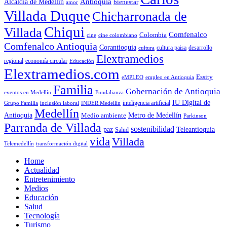
Antioquia
Alcaldia de Medellín
bienestar
amor
Villada Duque
Chicharronada de
Chiqui
Villada
Comfenalco
Colombia
cine colombiano
cine
Comfenalco Antioquia
Corantioquia
cultura
cultura paisa
desarrollo
Elextramedios
economía circular
regional
Educación
Elextramedios.com
Essity
empleo en Antioquia
eMPLEO
Familia
Gobernación de Antioquia
Fundalianza
eventos en Medellín
IU Digital de
inclusión laboral
INDER Medellín
inteligencia artificial
Grupo Familia
Medellín
Antioquia
Metro de Medellín
Medio ambiente
Parkinson
Parranda de Villada
sostenibilidad
paz
Teleantioquia
Salud
vida
Villada
Telemedellín
transformación digital
Home
Actualidad
Entretenimiento
Medios
Educación
Salud
Tecnología
Turismo