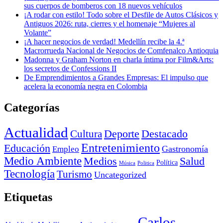
sus cuerpos de bomberos con 18 nuevos vehículos
¡A rodar con estilo! Todo sobre el Desfile de Autos Clásicos y
Antiguos 2026: ruta, cierres y el homenaje “Mujeres al
Volante”
¡A hacer negocios de verdad! Medellín recibe la 4.ª
Macrorrueda Nacional de Negocios de Comfenalco Antioquia
Madonna y Graham Norton en charla íntima por Film&Arts:
los secretos de Confessions II
De Emprendimientos a Grandes Empresas: El impulso que
acelera la economía negra en Colombia
Categorías
Actualidad
Deporte
Cultura
Destacado
Entretenimiento
Educación
Empleo
Gastronomía
Medio Ambiente
Medios
Salud
Política
Música
Politica
Tecnología
Turismo
Uncategorized
Etiquetas
Carlos