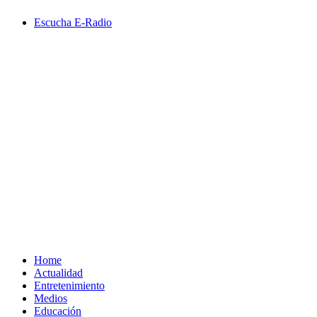
Saltar
Escucha E-Radio
al
contenido
Primary
Menu
Home
Actualidad
Entretenimiento
Medios
Educación