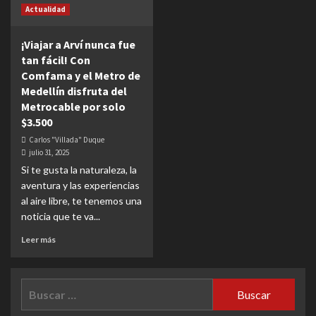
Actualidad
¡Viajar a Arví nunca fue
tan fácil! Con
Comfama y el Metro de
Medellín disfruta del
Metrocable por solo
$3.500
Carlos "Villada" Duque
julio 31, 2025
Si te gusta la naturaleza, la
aventura y las experiencias
al aire libre, te tenemos una
noticia que te va...
Leer más
Buscar: