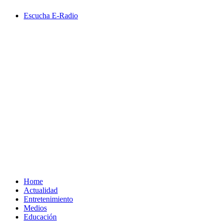
Saltar
Escucha E-Radio
al
contenido
Primary
Menu
Home
Actualidad
Entretenimiento
Medios
Educación