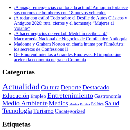
¡A apagar emergencias con toda la actitud! Antioquia fortalece
sus cuerpos de bomberos con 18 nuevos vehículos
¡A rodar con estilo! Todo sobre el Desfile de Autos Clásicos y
Antiguos 2026: ruta, cierres y el homenaje “Mujeres al
Volante”
¡A hacer negocios de verdad! Medellín recibe la 4.ª
Macrorrueda Nacional de Negocios de Comfenalco Antioquia
Madonna y Graham Norton en charla íntima por Film&Arts:
los secretos de Confessions II
De Emprendimientos a Grandes Empresas: El impulso que
acelera la economía negra en Colombia
Categorías
Actualidad
Deporte
Cultura
Destacado
Entretenimiento
Educación
Empleo
Gastronomía
Medio Ambiente
Medios
Salud
Política
Música
Politica
Tecnología
Turismo
Uncategorized
Etiquetas