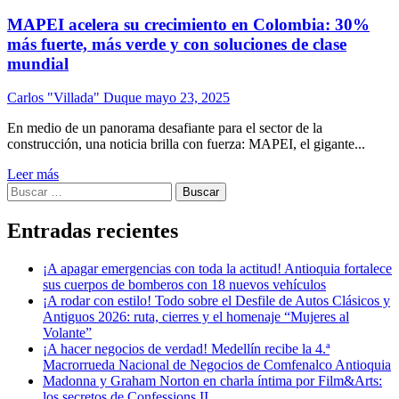
MAPEI acelera su crecimiento en Colombia: 30%
más fuerte, más verde y con soluciones de clase
mundial
Carlos "Villada" Duque
mayo 23, 2025
En medio de un panorama desafiante para el sector de la
construcción, una noticia brilla con fuerza: MAPEI, el gigante...
Leer más
Buscar:
Entradas recientes
¡A apagar emergencias con toda la actitud! Antioquia fortalece
sus cuerpos de bomberos con 18 nuevos vehículos
¡A rodar con estilo! Todo sobre el Desfile de Autos Clásicos y
Antiguos 2026: ruta, cierres y el homenaje “Mujeres al
Volante”
¡A hacer negocios de verdad! Medellín recibe la 4.ª
Macrorrueda Nacional de Negocios de Comfenalco Antioquia
Madonna y Graham Norton en charla íntima por Film&Arts:
los secretos de Confessions II