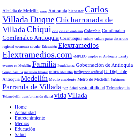
Carlos
Antioquia
Alcaldia de Medellín
bienestar
amor
Villada Duque
Chicharronada de
Chiqui
Villada
Comfenalco
Colombia
cine colombiano
cine
Comfenalco Antioquia
Corantioquia
cultura
cultura paisa
desarrollo
Elextramedios
economía circular
regional
Educación
Elextramedios.com
Essity
empleo en Antioquia
eMPLEO
Familia
Gobernación de Antioquia
Fundalianza
eventos en Medellín
IU Digital de
inclusión laboral
INDER Medellín
inteligencia artificial
Grupo Familia
Medellín
Antioquia
Metro de Medellín
Medio ambiente
Parkinson
Parranda de Villada
sostenibilidad
paz
Teleantioquia
Salud
vida
Villada
Telemedellín
transformación digital
Home
Actualidad
Entretenimiento
Medios
Educación
Salud