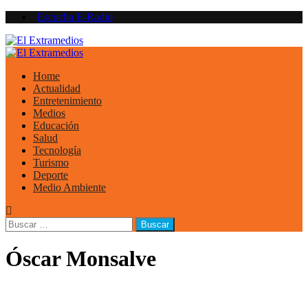
Saltar
Escucha E-Radio
al
contenido
Primary
Menu
Home
Actualidad
Entretenimiento
Medios
Educación
Salud
Tecnología
Turismo
Deporte
Medio Ambiente
Buscar:
Óscar Monsalve