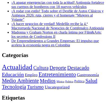
¡A apagar emergencias con toda la actitud! Antioquia fortalece
sus cuerpos de bomberos con 18 nuevos vehículos
¡A rodar con estilo! Todo sobre el Desfile de Autos Clásicos y
Antiguos 2026: ruta, cierres y el homenaje “Mujeres al
Volante”
¡A hacer negocios de verdad! Medellín recibe la 4.ª
Macrorrueda Nacional de Negocios de Comfenalco Antioquia
Madonna y Graham Norton en charla íntima por Film&Arts:
los secretos de Confessions II
De Emprendimientos a Grandes Empresas: El impulso que
acelera la economía negra en Colombia
Categorías
Actualidad
Deporte
Cultura
Destacado
Entretenimiento
Educación
Empleo
Gastronomía
Medio Ambiente
Medios
Salud
Política
Música
Politica
Tecnología
Turismo
Uncategorized
Etiquetas