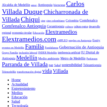
Carlos
Antioquia
Alcaldia de Medellín
bienestar
amor
Villada Duque
Chicharronada de
Chiqui
Villada
Comfenalco
Colombia
cine colombiano
cine
Comfenalco Antioquia
Corantioquia
cultura
cultura paisa
desarrollo
Elextramedios
economía circular
regional
Educación
Elextramedios.com
Essity
empleo en Antioquia
eMPLEO
Familia
Gobernación de Antioquia
Fundalianza
eventos en Medellín
IU Digital de
inclusión laboral
INDER Medellín
inteligencia artificial
Grupo Familia
Medellín
Antioquia
Metro de Medellín
Medio ambiente
Parkinson
Parranda de Villada
sostenibilidad
paz
Teleantioquia
Salud
vida
Villada
Telemedellín
transformación digital
Home
Actualidad
Entretenimiento
Medios
Educación
Salud
Tecnología