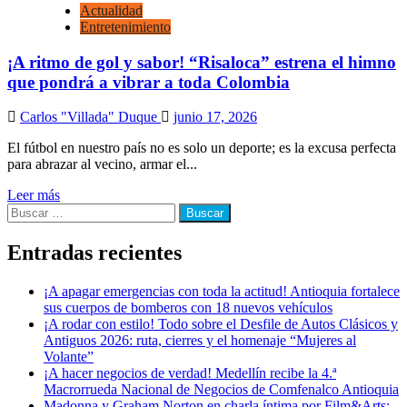
Actualidad
Entretenimiento
¡A ritmo de gol y sabor! “Risaloca” estrena el himno
que pondrá a vibrar a toda Colombia
Carlos "Villada" Duque
junio 17, 2026
El fútbol en nuestro país no es solo un deporte; es la excusa perfecta
para abrazar al vecino, armar el...
Leer más
Buscar:
Entradas recientes
¡A apagar emergencias con toda la actitud! Antioquia fortalece
sus cuerpos de bomberos con 18 nuevos vehículos
¡A rodar con estilo! Todo sobre el Desfile de Autos Clásicos y
Antiguos 2026: ruta, cierres y el homenaje “Mujeres al
Volante”
¡A hacer negocios de verdad! Medellín recibe la 4.ª
Macrorrueda Nacional de Negocios de Comfenalco Antioquia
Madonna y Graham Norton en charla íntima por Film&Arts: