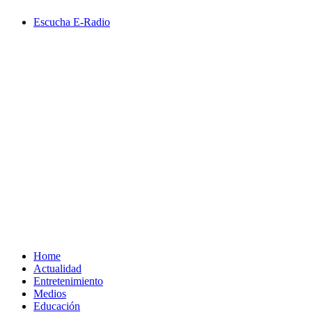
Saltar
Escucha E-Radio
al
contenido
Primary
Menu
Home
Actualidad
Entretenimiento
Medios
Educación