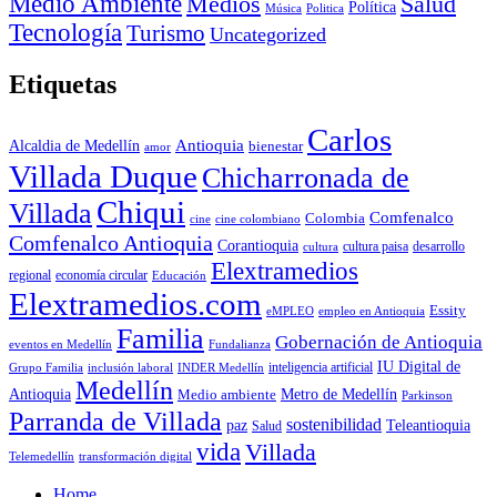
Medio Ambiente
Medios
Salud
Política
Música
Politica
Tecnología
Turismo
Uncategorized
Etiquetas
Carlos
Antioquia
Alcaldia de Medellín
bienestar
amor
Villada Duque
Chicharronada de
Chiqui
Villada
Comfenalco
Colombia
cine colombiano
cine
Comfenalco Antioquia
Corantioquia
cultura
cultura paisa
desarrollo
Elextramedios
economía circular
regional
Educación
Elextramedios.com
Essity
empleo en Antioquia
eMPLEO
Familia
Gobernación de Antioquia
Fundalianza
eventos en Medellín
IU Digital de
inclusión laboral
INDER Medellín
inteligencia artificial
Grupo Familia
Medellín
Antioquia
Metro de Medellín
Medio ambiente
Parkinson
Parranda de Villada
sostenibilidad
paz
Teleantioquia
Salud
vida
Villada
Telemedellín
transformación digital
Home