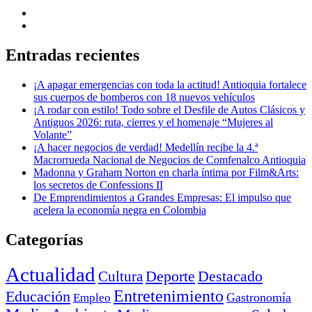
Entradas recientes
¡A apagar emergencias con toda la actitud! Antioquia fortalece
sus cuerpos de bomberos con 18 nuevos vehículos
¡A rodar con estilo! Todo sobre el Desfile de Autos Clásicos y
Antiguos 2026: ruta, cierres y el homenaje “Mujeres al
Volante”
¡A hacer negocios de verdad! Medellín recibe la 4.ª
Macrorrueda Nacional de Negocios de Comfenalco Antioquia
Madonna y Graham Norton en charla íntima por Film&Arts:
los secretos de Confessions II
De Emprendimientos a Grandes Empresas: El impulso que
acelera la economía negra en Colombia
Categorías
Actualidad
Deporte
Cultura
Destacado
Entretenimiento
Educación
Empleo
Gastronomía