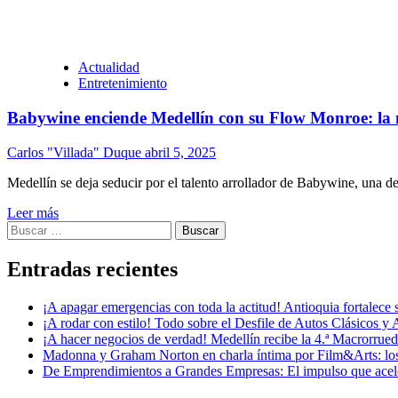
Actualidad
Entretenimiento
Babywine enciende Medellín con su Flow Monroe: la 
Carlos "Villada" Duque
abril 5, 2025
Medellín se deja seducir por el talento arrollador de Babywine, una de
Leer más
Buscar:
Entradas recientes
¡A apagar emergencias con toda la actitud! Antioquia fortalec
¡A rodar con estilo! Todo sobre el Desfile de Autos Clásicos y 
¡A hacer negocios de verdad! Medellín recibe la 4.ª Macrorru
Madonna y Graham Norton en charla íntima por Film&Arts: los 
De Emprendimientos a Grandes Empresas: El impulso que acel