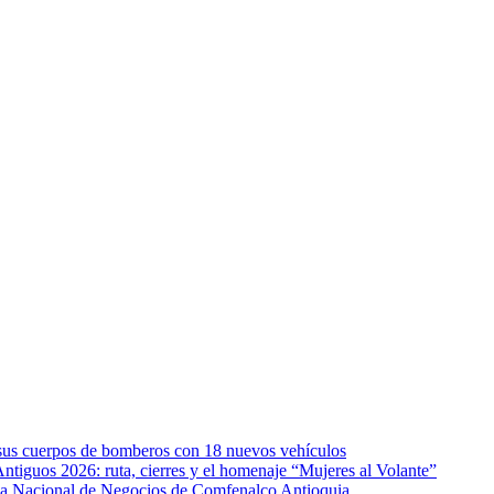
e sus cuerpos de bomberos con 18 nuevos vehículos
Antiguos 2026: ruta, cierres y el homenaje “Mujeres al Volante”
eda Nacional de Negocios de Comfenalco Antioquia