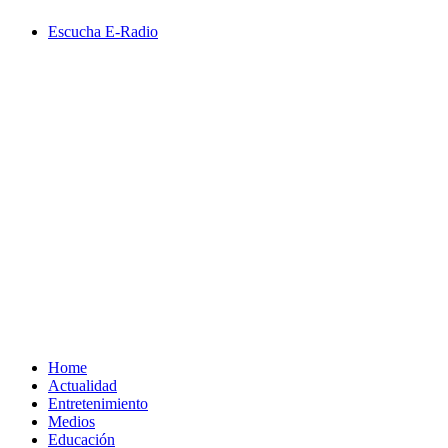
Saltar
Escucha E-Radio
al
contenido
Primary
Menu
Home
Actualidad
Entretenimiento
Medios
Educación