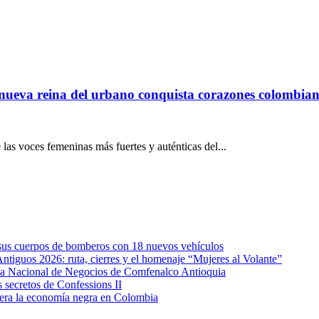
nueva reina del urbano conquista corazones colombia
 las voces femeninas más fuertes y auténticas del...
e sus cuerpos de bomberos con 18 nuevos vehículos
Antiguos 2026: ruta, cierres y el homenaje “Mujeres al Volante”
eda Nacional de Negocios de Comfenalco Antioquia
secretos de Confessions II
era la economía negra en Colombia