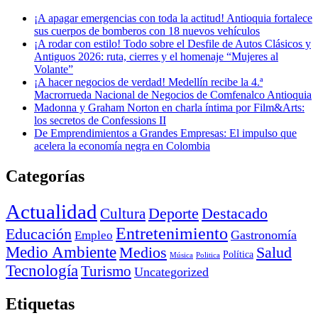
¡A apagar emergencias con toda la actitud! Antioquia fortalece
sus cuerpos de bomberos con 18 nuevos vehículos
¡A rodar con estilo! Todo sobre el Desfile de Autos Clásicos y
Antiguos 2026: ruta, cierres y el homenaje “Mujeres al
Volante”
¡A hacer negocios de verdad! Medellín recibe la 4.ª
Macrorrueda Nacional de Negocios de Comfenalco Antioquia
Madonna y Graham Norton en charla íntima por Film&Arts:
los secretos de Confessions II
De Emprendimientos a Grandes Empresas: El impulso que
acelera la economía negra en Colombia
Categorías
Actualidad
Deporte
Cultura
Destacado
Entretenimiento
Educación
Empleo
Gastronomía
Medio Ambiente
Medios
Salud
Política
Música
Politica
Tecnología
Turismo
Uncategorized
Etiquetas