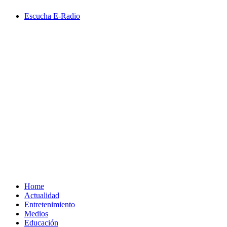
Saltar
Escucha E-Radio
al
contenido
Primary
Menu
Home
Actualidad
Entretenimiento
Medios
Educación