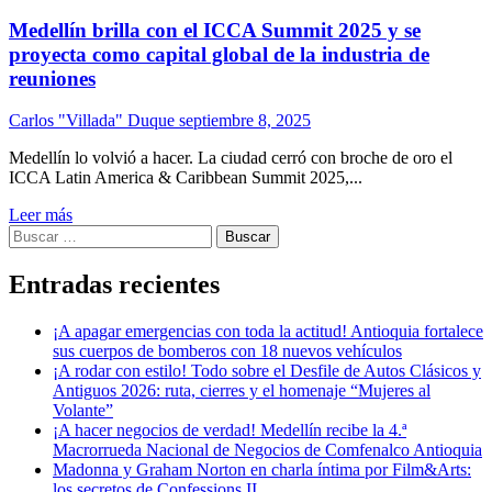
Medellín brilla con el ICCA Summit 2025 y se
proyecta como capital global de la industria de
reuniones
Carlos "Villada" Duque
septiembre 8, 2025
Medellín lo volvió a hacer. La ciudad cerró con broche de oro el
ICCA Latin America & Caribbean Summit 2025,...
Leer más
Buscar:
Entradas recientes
¡A apagar emergencias con toda la actitud! Antioquia fortalece
sus cuerpos de bomberos con 18 nuevos vehículos
¡A rodar con estilo! Todo sobre el Desfile de Autos Clásicos y
Antiguos 2026: ruta, cierres y el homenaje “Mujeres al
Volante”
¡A hacer negocios de verdad! Medellín recibe la 4.ª
Macrorrueda Nacional de Negocios de Comfenalco Antioquia
Madonna y Graham Norton en charla íntima por Film&Arts:
los secretos de Confessions II