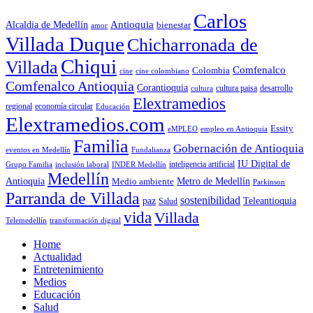
Carlos
Antioquia
Alcaldia de Medellín
bienestar
amor
Villada Duque
Chicharronada de
Chiqui
Villada
Comfenalco
Colombia
cine colombiano
cine
Comfenalco Antioquia
Corantioquia
cultura
cultura paisa
desarrollo
Elextramedios
economía circular
regional
Educación
Elextramedios.com
Essity
empleo en Antioquia
eMPLEO
Familia
Gobernación de Antioquia
Fundalianza
eventos en Medellín
IU Digital de
inclusión laboral
INDER Medellín
inteligencia artificial
Grupo Familia
Medellín
Antioquia
Metro de Medellín
Medio ambiente
Parkinson
Parranda de Villada
sostenibilidad
paz
Teleantioquia
Salud
vida
Villada
Telemedellín
transformación digital
Home
Actualidad
Entretenimiento
Medios
Educación
Salud