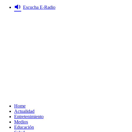
Saltar
Escucha E-Radio
al
contenido
Primary
Menu
Home
Actualidad
Entretenimiento
Medios
Educación