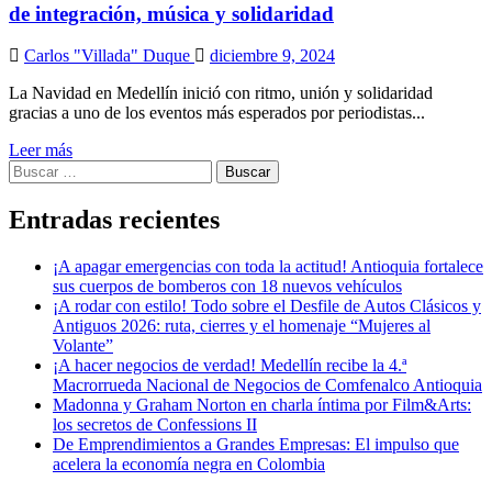
de integración, música y solidaridad
Carlos "Villada" Duque
diciembre 9, 2024
La Navidad en Medellín inició con ritmo, unión y solidaridad
gracias a uno de los eventos más esperados por periodistas...
Leer más
Buscar:
Entradas recientes
¡A apagar emergencias con toda la actitud! Antioquia fortalece
sus cuerpos de bomberos con 18 nuevos vehículos
¡A rodar con estilo! Todo sobre el Desfile de Autos Clásicos y
Antiguos 2026: ruta, cierres y el homenaje “Mujeres al
Volante”
¡A hacer negocios de verdad! Medellín recibe la 4.ª
Macrorrueda Nacional de Negocios de Comfenalco Antioquia
Madonna y Graham Norton en charla íntima por Film&Arts:
los secretos de Confessions II
De Emprendimientos a Grandes Empresas: El impulso que
acelera la economía negra en Colombia