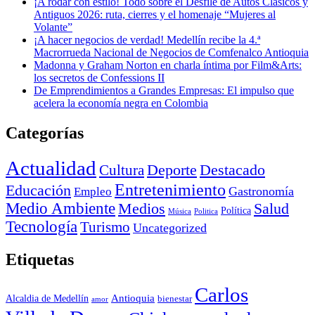
¡A rodar con estilo! Todo sobre el Desfile de Autos Clásicos y
Antiguos 2026: ruta, cierres y el homenaje “Mujeres al
Volante”
¡A hacer negocios de verdad! Medellín recibe la 4.ª
Macrorrueda Nacional de Negocios de Comfenalco Antioquia
Madonna y Graham Norton en charla íntima por Film&Arts:
los secretos de Confessions II
De Emprendimientos a Grandes Empresas: El impulso que
acelera la economía negra en Colombia
Categorías
Actualidad
Deporte
Cultura
Destacado
Entretenimiento
Educación
Empleo
Gastronomía
Medio Ambiente
Medios
Salud
Política
Música
Politica
Tecnología
Turismo
Uncategorized
Etiquetas
Carlos
Antioquia
Alcaldia de Medellín
bienestar
amor