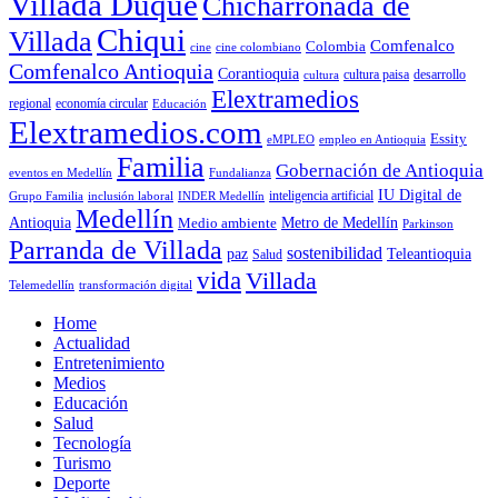
Villada Duque
Chicharronada de
Chiqui
Villada
Comfenalco
Colombia
cine colombiano
cine
Comfenalco Antioquia
Corantioquia
cultura
cultura paisa
desarrollo
Elextramedios
economía circular
regional
Educación
Elextramedios.com
Essity
empleo en Antioquia
eMPLEO
Familia
Gobernación de Antioquia
Fundalianza
eventos en Medellín
IU Digital de
inclusión laboral
INDER Medellín
inteligencia artificial
Grupo Familia
Medellín
Antioquia
Metro de Medellín
Medio ambiente
Parkinson
Parranda de Villada
sostenibilidad
paz
Teleantioquia
Salud
vida
Villada
Telemedellín
transformación digital
Home
Actualidad
Entretenimiento
Medios
Educación
Salud
Tecnología
Turismo
Deporte