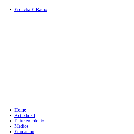
Saltar
Escucha E-Radio
al
contenido
Primary
Menu
Home
Actualidad
Entretenimiento
Medios
Educación