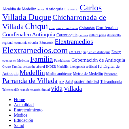
Carlos
Antioquia
Alcaldia de Medellín
bienestar
amor
Villada Duque
Chicharronada de
Chiqui
Villada
Comfenalco
Colombia
cine colombiano
cine
Comfenalco Antioquia
Corantioquia
cultura
cultura paisa
desarrollo
Elextramedios
economía circular
regional
Educación
Elextramedios.com
Essity
empleo en Antioquia
eMPLEO
Familia
Gobernación de Antioquia
Fundalianza
eventos en Medellín
IU Digital de
inclusión laboral
INDER Medellín
inteligencia artificial
Grupo Familia
Medellín
Antioquia
Metro de Medellín
Medio ambiente
Parkinson
Parranda de Villada
sostenibilidad
paz
Teleantioquia
Salud
vida
Villada
Telemedellín
transformación digital
Home
Actualidad
Entretenimiento
Medios
Educación
Salud