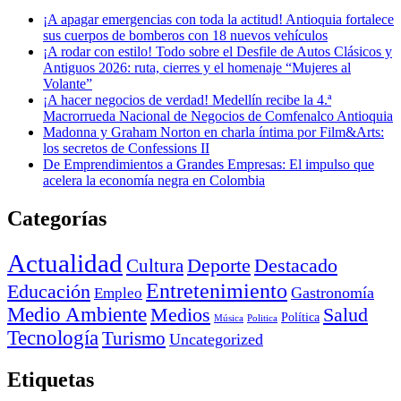
¡A apagar emergencias con toda la actitud! Antioquia fortalece
sus cuerpos de bomberos con 18 nuevos vehículos
¡A rodar con estilo! Todo sobre el Desfile de Autos Clásicos y
Antiguos 2026: ruta, cierres y el homenaje “Mujeres al
Volante”
¡A hacer negocios de verdad! Medellín recibe la 4.ª
Macrorrueda Nacional de Negocios de Comfenalco Antioquia
Madonna y Graham Norton en charla íntima por Film&Arts:
los secretos de Confessions II
De Emprendimientos a Grandes Empresas: El impulso que
acelera la economía negra en Colombia
Categorías
Actualidad
Deporte
Cultura
Destacado
Entretenimiento
Educación
Empleo
Gastronomía
Medio Ambiente
Medios
Salud
Política
Música
Politica
Tecnología
Turismo
Uncategorized
Etiquetas