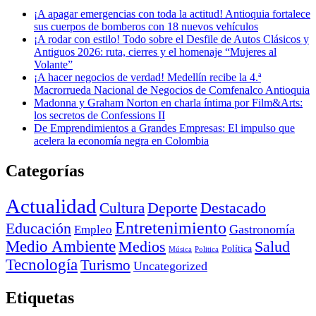
¡A apagar emergencias con toda la actitud! Antioquia fortalece
sus cuerpos de bomberos con 18 nuevos vehículos
¡A rodar con estilo! Todo sobre el Desfile de Autos Clásicos y
Antiguos 2026: ruta, cierres y el homenaje “Mujeres al
Volante”
¡A hacer negocios de verdad! Medellín recibe la 4.ª
Macrorrueda Nacional de Negocios de Comfenalco Antioquia
Madonna y Graham Norton en charla íntima por Film&Arts:
los secretos de Confessions II
De Emprendimientos a Grandes Empresas: El impulso que
acelera la economía negra en Colombia
Categorías
Actualidad
Deporte
Cultura
Destacado
Entretenimiento
Educación
Empleo
Gastronomía
Medio Ambiente
Medios
Salud
Política
Música
Politica
Tecnología
Turismo
Uncategorized
Etiquetas