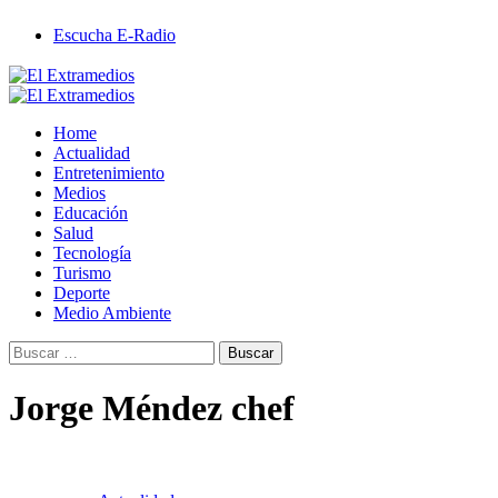
Saltar
Escucha E-Radio
al
contenido
Primary
Menu
Home
Actualidad
Entretenimiento
Medios
Educación
Salud
Tecnología
Turismo
Deporte
Medio Ambiente
Buscar:
Jorge Méndez chef