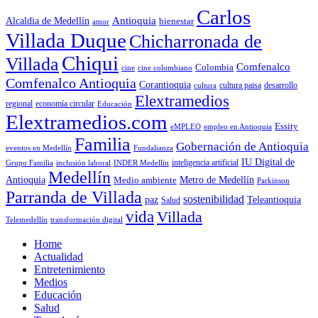
Carlos
Antioquia
Alcaldia de Medellín
bienestar
amor
Villada Duque
Chicharronada de
Chiqui
Villada
Comfenalco
Colombia
cine colombiano
cine
Comfenalco Antioquia
Corantioquia
cultura
cultura paisa
desarrollo
Elextramedios
economía circular
regional
Educación
Elextramedios.com
Essity
empleo en Antioquia
eMPLEO
Familia
Gobernación de Antioquia
Fundalianza
eventos en Medellín
IU Digital de
inclusión laboral
INDER Medellín
inteligencia artificial
Grupo Familia
Medellín
Antioquia
Metro de Medellín
Medio ambiente
Parkinson
Parranda de Villada
sostenibilidad
paz
Teleantioquia
Salud
vida
Villada
Telemedellín
transformación digital
Home
Actualidad
Entretenimiento
Medios
Educación
Salud