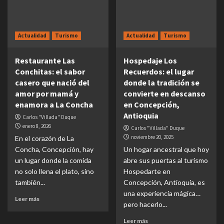
Actualidad
Turismo
Actualidad
Turismo
Restaurante Las
Hospedaje Los
Conchitas: el sabor
Recuerdos: el lugar
casero que nació del
donde la tradición se
amor por mamá y
convierte en descanso
enamora a La Concha
en Concepción,
Antioquia
Carlos "Villada" Duque
enero 8, 2026
Carlos "Villada" Duque
noviembre 20, 2025
En el corazón de La
Concha, Concepción, hay
Un hogar ancestral que hoy
un lugar donde la comida
abre sus puertas al turismo
no solo llena el plato, sino
Hospedarte en
también...
Concepción, Antioquia, es
una experiencia mágica…
Leer más
pero hacerlo...
Leer más