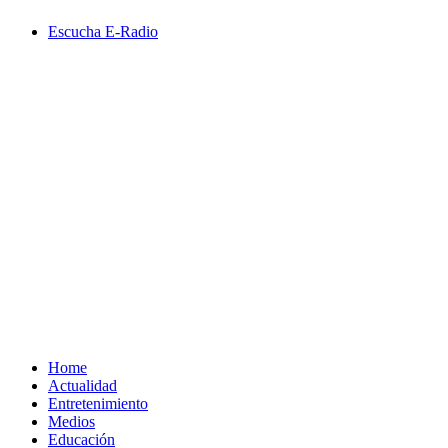
Saltar
Escucha E-Radio
al
contenido
Primary
Menu
Home
Actualidad
Entretenimiento
Medios
Educación