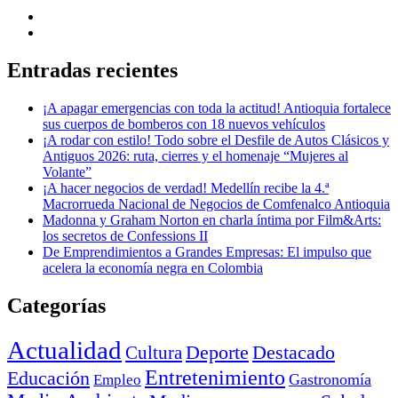
Entradas recientes
¡A apagar emergencias con toda la actitud! Antioquia fortalece
sus cuerpos de bomberos con 18 nuevos vehículos
¡A rodar con estilo! Todo sobre el Desfile de Autos Clásicos y
Antiguos 2026: ruta, cierres y el homenaje “Mujeres al
Volante”
¡A hacer negocios de verdad! Medellín recibe la 4.ª
Macrorrueda Nacional de Negocios de Comfenalco Antioquia
Madonna y Graham Norton en charla íntima por Film&Arts:
los secretos de Confessions II
De Emprendimientos a Grandes Empresas: El impulso que
acelera la economía negra en Colombia
Categorías
Actualidad
Deporte
Cultura
Destacado
Entretenimiento
Educación
Empleo
Gastronomía