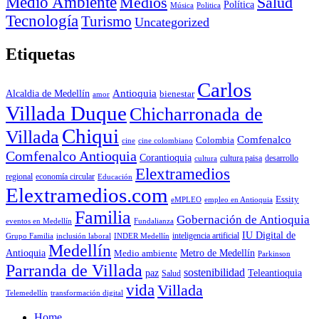
Medio Ambiente
Medios
Salud
Política
Música
Politica
Tecnología
Turismo
Uncategorized
Etiquetas
Carlos
Antioquia
Alcaldia de Medellín
bienestar
amor
Villada Duque
Chicharronada de
Chiqui
Villada
Comfenalco
Colombia
cine colombiano
cine
Comfenalco Antioquia
Corantioquia
cultura
cultura paisa
desarrollo
Elextramedios
economía circular
regional
Educación
Elextramedios.com
Essity
empleo en Antioquia
eMPLEO
Familia
Gobernación de Antioquia
Fundalianza
eventos en Medellín
IU Digital de
inclusión laboral
INDER Medellín
inteligencia artificial
Grupo Familia
Medellín
Antioquia
Metro de Medellín
Medio ambiente
Parkinson
Parranda de Villada
sostenibilidad
paz
Teleantioquia
Salud
vida
Villada
Telemedellín
transformación digital
Home