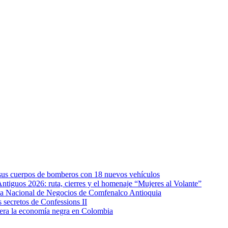
e sus cuerpos de bomberos con 18 nuevos vehículos
Antiguos 2026: ruta, cierres y el homenaje “Mujeres al Volante”
eda Nacional de Negocios de Comfenalco Antioquia
secretos de Confessions II
era la economía negra en Colombia