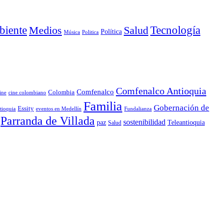
iente
Medios
Salud
Tecnología
Política
Música
Politica
Comfenalco Antioquia
Comfenalco
Colombia
cine colombiano
ine
Familia
Gobernación de
Essity
tioquia
Fundalianza
eventos en Medellín
Parranda de Villada
sostenibilidad
paz
Teleantioquia
Salud