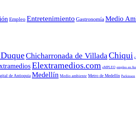
Entretenimiento
Medio Amb
ión
Empleo
Gastronomía
a Duque
Chiqui
Chicharronada de Villada
c
Elextramedios.com
xtramedios
empleo en An
eMPLEO
Medellín
gital de Antioquia
Metro de Medellín
Medio ambiente
Parkinson