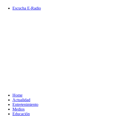
Saltar
Escucha E-Radio
al
contenido
Primary
Menu
Home
Actualidad
Entretenimiento
Medios
Educación