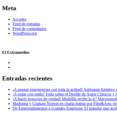
Meta
Acceder
Feed de entradas
Feed de comentarios
WordPress.org
El Extramedios
Entradas recientes
¡A apagar emergencias con toda la actitud! Antioquia fortalec
¡A rodar con estilo! Todo sobre el Desfile de Autos Clásicos y 
¡A hacer negocios de verdad! Medellín recibe la 4.ª Macrorru
Madonna y Graham Norton en charla íntima por Film&Arts: los 
De Emprendimientos a Grandes Empresas: El impulso que acel