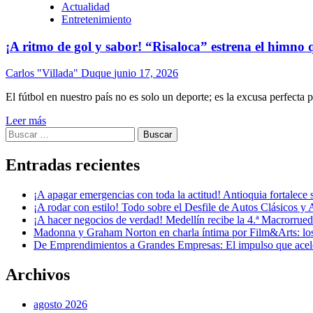
Actualidad
Entretenimiento
¡A ritmo de gol y sabor! “Risaloca” estrena el himno
Carlos "Villada" Duque
junio 17, 2026
El fútbol en nuestro país no es solo un deporte; es la excusa perfecta p
Leer más
Buscar:
Entradas recientes
¡A apagar emergencias con toda la actitud! Antioquia fortalec
¡A rodar con estilo! Todo sobre el Desfile de Autos Clásicos y 
¡A hacer negocios de verdad! Medellín recibe la 4.ª Macrorru
Madonna y Graham Norton en charla íntima por Film&Arts: los 
De Emprendimientos a Grandes Empresas: El impulso que acel
Archivos
agosto 2026