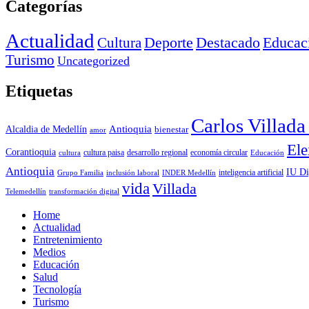
Categorías
Actualidad
Deporte
Cultura
Destacado
Educac
Turismo
Uncategorized
Etiquetas
Carlos Villad
Antioquia
Alcaldia de Medellín
bienestar
amor
Ele
Corantioquia
economía circular
cultura
cultura paisa
desarrollo regional
Educación
Antioquia
IU Di
inclusión laboral
INDER Medellín
inteligencia artificial
Grupo Familia
vida
Villada
Telemedellín
transformación digital
Home
Actualidad
Entretenimiento
Medios
Educación
Salud
Tecnología
Turismo