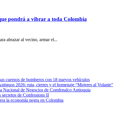
 que pondrá a vibrar a toda Colombia
ara abrazar al vecino, armar el...
e sus cuerpos de bomberos con 18 nuevos vehículos
Antiguos 2026: ruta, cierres y el homenaje “Mujeres al Volante”
eda Nacional de Negocios de Comfenalco Antioquia
secretos de Confessions II
era la economía negra en Colombia