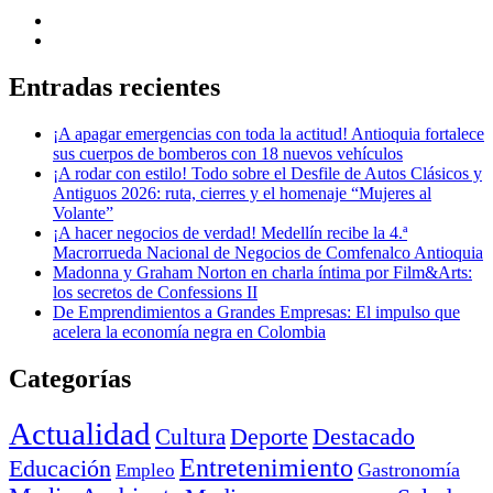
Entradas recientes
¡A apagar emergencias con toda la actitud! Antioquia fortalece
sus cuerpos de bomberos con 18 nuevos vehículos
¡A rodar con estilo! Todo sobre el Desfile de Autos Clásicos y
Antiguos 2026: ruta, cierres y el homenaje “Mujeres al
Volante”
¡A hacer negocios de verdad! Medellín recibe la 4.ª
Macrorrueda Nacional de Negocios de Comfenalco Antioquia
Madonna y Graham Norton en charla íntima por Film&Arts:
los secretos de Confessions II
De Emprendimientos a Grandes Empresas: El impulso que
acelera la economía negra en Colombia
Categorías
Actualidad
Deporte
Cultura
Destacado
Entretenimiento
Educación
Empleo
Gastronomía