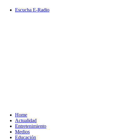
Saltar
Escucha E-Radio
al
contenido
Primary
Menu
Home
Actualidad
Entretenimiento
Medios
Educación