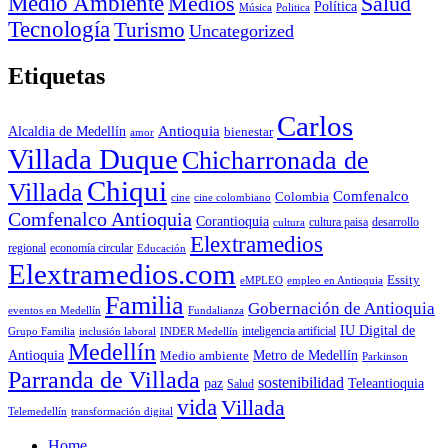
Medio Ambiente
Medios
Salud
Política
Música
Politica
Tecnología
Turismo
Uncategorized
Etiquetas
Carlos
Antioquia
Alcaldia de Medellín
bienestar
amor
Villada Duque
Chicharronada de
Chiqui
Villada
Comfenalco
Colombia
cine colombiano
cine
Comfenalco Antioquia
Corantioquia
cultura
cultura paisa
desarrollo
Elextramedios
economía circular
regional
Educación
Elextramedios.com
Essity
empleo en Antioquia
eMPLEO
Familia
Gobernación de Antioquia
Fundalianza
eventos en Medellín
IU Digital de
inclusión laboral
INDER Medellín
inteligencia artificial
Grupo Familia
Medellín
Antioquia
Metro de Medellín
Medio ambiente
Parkinson
Parranda de Villada
sostenibilidad
paz
Teleantioquia
Salud
vida
Villada
Telemedellín
transformación digital
Home