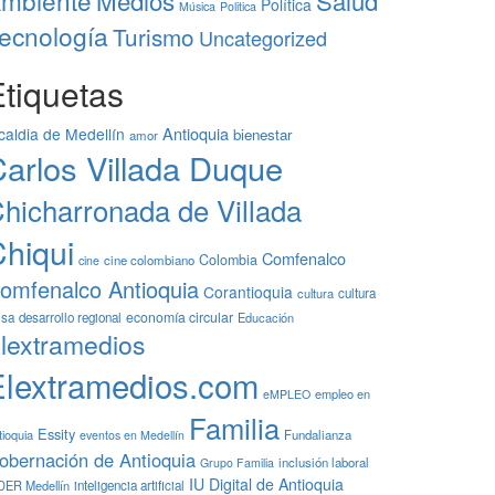
mbiente
Medios
Salud
Política
Música
Politica
ecnología
Turismo
Uncategorized
tiquetas
Antioquia
caldia de Medellín
bienestar
amor
arlos Villada Duque
hicharronada de Villada
hiqui
Comfenalco
Colombia
cine colombiano
cine
omfenalco Antioquia
Corantioquia
cultura
cultura
economía circular
isa
desarrollo regional
Educación
lextramedios
Elextramedios.com
empleo en
eMPLEO
Familia
Essity
tioquia
Fundalianza
eventos en Medellín
obernación de Antioquia
inclusión laboral
Grupo Familia
IU Digital de Antioquia
DER Medellín
inteligencia artificial