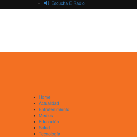
Saltar
Escucha E-Radio
al
contenido
Primary
Menu
Home
Actualidad
Entretenimiento
Medios
Educación
Salud
Tecnología