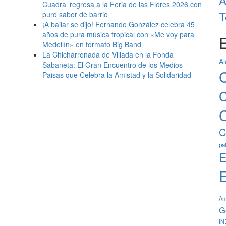
A
Cuadra’ regresa a la Feria de las Flores 2026 con
T
puro sabor de barrio
¡A bailar se dijo! Fernando González celebra 45
años de pura música tropical con «Me voy para
E
Medellín» en formato Big Band
La Chicharronada de Villada en la Fonda
Al
Sabaneta: El Gran Encuentro de los Medios
C
Paisas que Celebra la Amistad y la Solidaridad
C
C
C
pa
E
An
G
IN