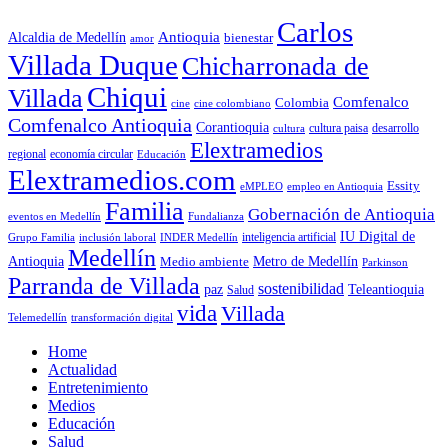
Carlos
Antioquia
Alcaldia de Medellín
bienestar
amor
Villada Duque
Chicharronada de
Chiqui
Villada
Comfenalco
Colombia
cine colombiano
cine
Comfenalco Antioquia
Corantioquia
cultura
cultura paisa
desarrollo
Elextramedios
economía circular
regional
Educación
Elextramedios.com
Essity
empleo en Antioquia
eMPLEO
Familia
Gobernación de Antioquia
Fundalianza
eventos en Medellín
IU Digital de
inclusión laboral
INDER Medellín
inteligencia artificial
Grupo Familia
Medellín
Antioquia
Metro de Medellín
Medio ambiente
Parkinson
Parranda de Villada
sostenibilidad
paz
Teleantioquia
Salud
vida
Villada
Telemedellín
transformación digital
Home
Actualidad
Entretenimiento
Medios
Educación
Salud