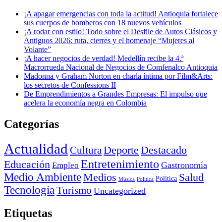
¡A apagar emergencias con toda la actitud! Antioquia fortalece
sus cuerpos de bomberos con 18 nuevos vehículos
¡A rodar con estilo! Todo sobre el Desfile de Autos Clásicos y
Antiguos 2026: ruta, cierres y el homenaje “Mujeres al
Volante”
¡A hacer negocios de verdad! Medellín recibe la 4.ª
Macrorrueda Nacional de Negocios de Comfenalco Antioquia
Madonna y Graham Norton en charla íntima por Film&Arts:
los secretos de Confessions II
De Emprendimientos a Grandes Empresas: El impulso que
acelera la economía negra en Colombia
Categorías
Actualidad
Deporte
Cultura
Destacado
Entretenimiento
Educación
Empleo
Gastronomía
Medio Ambiente
Medios
Salud
Política
Música
Politica
Tecnología
Turismo
Uncategorized
Etiquetas