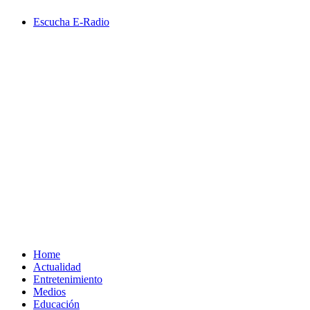
Saltar
Escucha E-Radio
al
contenido
Primary
Menu
Home
Actualidad
Entretenimiento
Medios
Educación