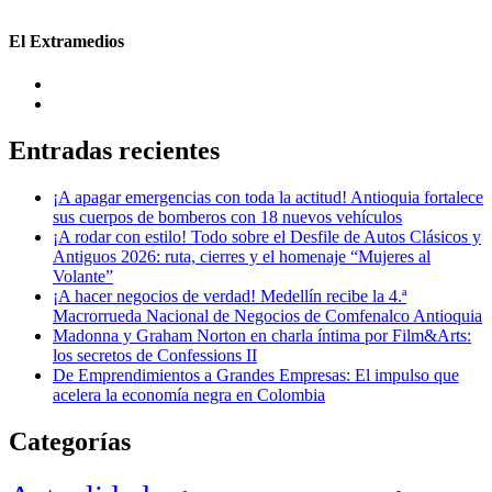
El Extramedios
Entradas recientes
¡A apagar emergencias con toda la actitud! Antioquia fortalece
sus cuerpos de bomberos con 18 nuevos vehículos
¡A rodar con estilo! Todo sobre el Desfile de Autos Clásicos y
Antiguos 2026: ruta, cierres y el homenaje “Mujeres al
Volante”
¡A hacer negocios de verdad! Medellín recibe la 4.ª
Macrorrueda Nacional de Negocios de Comfenalco Antioquia
Madonna y Graham Norton en charla íntima por Film&Arts:
los secretos de Confessions II
De Emprendimientos a Grandes Empresas: El impulso que
acelera la economía negra en Colombia
Categorías