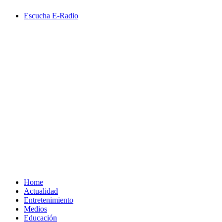
Saltar
Escucha E-Radio
al
contenido
Primary
Menu
Home
Actualidad
Entretenimiento
Medios
Educación