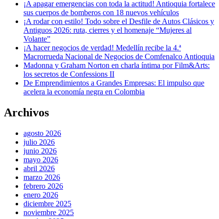
¡A apagar emergencias con toda la actitud! Antioquia fortalece
sus cuerpos de bomberos con 18 nuevos vehículos
¡A rodar con estilo! Todo sobre el Desfile de Autos Clásicos y
Antiguos 2026: ruta, cierres y el homenaje “Mujeres al
Volante”
¡A hacer negocios de verdad! Medellín recibe la 4.ª
Macrorrueda Nacional de Negocios de Comfenalco Antioquia
Madonna y Graham Norton en charla íntima por Film&Arts:
los secretos de Confessions II
De Emprendimientos a Grandes Empresas: El impulso que
acelera la economía negra en Colombia
Archivos
agosto 2026
julio 2026
junio 2026
mayo 2026
abril 2026
marzo 2026
febrero 2026
enero 2026
diciembre 2025
noviembre 2025