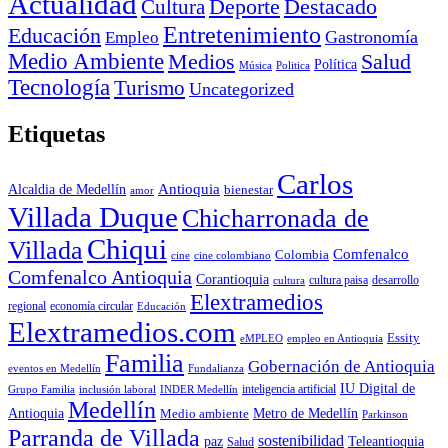
Actualidad
Deporte
Cultura
Destacado
Entretenimiento
Educación
Empleo
Gastronomía
Medio Ambiente
Medios
Salud
Política
Música
Politica
Tecnología
Turismo
Uncategorized
Etiquetas
Carlos
Antioquia
Alcaldia de Medellín
bienestar
amor
Villada Duque
Chicharronada de
Chiqui
Villada
Comfenalco
Colombia
cine colombiano
cine
Comfenalco Antioquia
Corantioquia
cultura
cultura paisa
desarrollo
Elextramedios
economía circular
regional
Educación
Elextramedios.com
Essity
empleo en Antioquia
eMPLEO
Familia
Gobernación de Antioquia
Fundalianza
eventos en Medellín
IU Digital de
inclusión laboral
INDER Medellín
inteligencia artificial
Grupo Familia
Medellín
Antioquia
Metro de Medellín
Medio ambiente
Parkinson
Parranda de Villada
sostenibilidad
paz
Teleantioquia
Salud