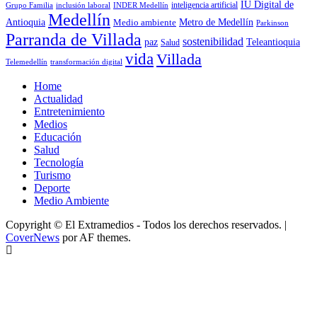
IU Digital de
inclusión laboral
INDER Medellín
inteligencia artificial
Grupo Familia
Medellín
Antioquia
Metro de Medellín
Medio ambiente
Parkinson
Parranda de Villada
sostenibilidad
paz
Teleantioquia
Salud
vida
Villada
Telemedellín
transformación digital
Home
Actualidad
Entretenimiento
Medios
Educación
Salud
Tecnología
Turismo
Deporte
Medio Ambiente
Copyright © El Extramedios - Todos los derechos reservados.
|
CoverNews
por AF themes.