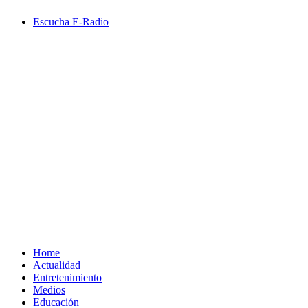
Saltar
Escucha E-Radio
al
contenido
Primary
Menu
Home
Actualidad
Entretenimiento
Medios
Educación