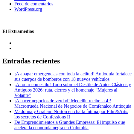
Feed de comentarios
WordPress.org
El Extramedios
Entradas recientes
¡A apagar emergencias con toda la actitud! Antioquia fortalece
sus cuerpos de bomberos con 18 nuevos vehículos
¡A rodar con estilo! Todo sobre el Desfile de Autos Clásicos y
Antiguos 2026: ruta, cierres y el homenaje “Mujeres al
Volante”
¡A hacer negocios de verdad! Medellín recibe la 4.ª
Macrorrueda Nacional de Negocios de Comfenalco Antioquia
Madonna y Graham Norton en charla íntima por Film&Arts:
los secretos de Confessions II
De Emprendimientos a Grandes Empresas: El impulso que
acelera la economía negra en Colombia