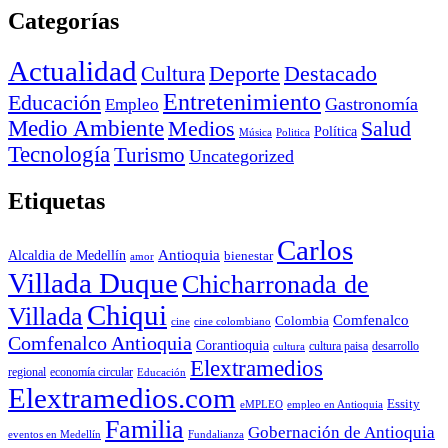
Categorías
Actualidad
Deporte
Cultura
Destacado
Entretenimiento
Educación
Empleo
Gastronomía
Medio Ambiente
Medios
Salud
Política
Música
Politica
Tecnología
Turismo
Uncategorized
Etiquetas
Carlos
Antioquia
Alcaldia de Medellín
bienestar
amor
Villada Duque
Chicharronada de
Chiqui
Villada
Comfenalco
Colombia
cine colombiano
cine
Comfenalco Antioquia
Corantioquia
cultura
cultura paisa
desarrollo
Elextramedios
economía circular
regional
Educación
Elextramedios.com
Essity
empleo en Antioquia
eMPLEO
Familia
Gobernación de Antioquia
Fundalianza
eventos en Medellín