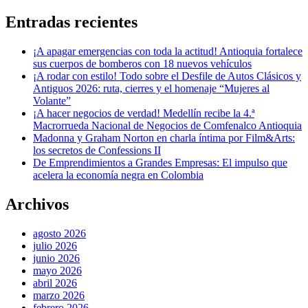
Entradas recientes
¡A apagar emergencias con toda la actitud! Antioquia fortalece
sus cuerpos de bomberos con 18 nuevos vehículos
¡A rodar con estilo! Todo sobre el Desfile de Autos Clásicos y
Antiguos 2026: ruta, cierres y el homenaje “Mujeres al
Volante”
¡A hacer negocios de verdad! Medellín recibe la 4.ª
Macrorrueda Nacional de Negocios de Comfenalco Antioquia
Madonna y Graham Norton en charla íntima por Film&Arts:
los secretos de Confessions II
De Emprendimientos a Grandes Empresas: El impulso que
acelera la economía negra en Colombia
Archivos
agosto 2026
julio 2026
junio 2026
mayo 2026
abril 2026
marzo 2026
febrero 2026