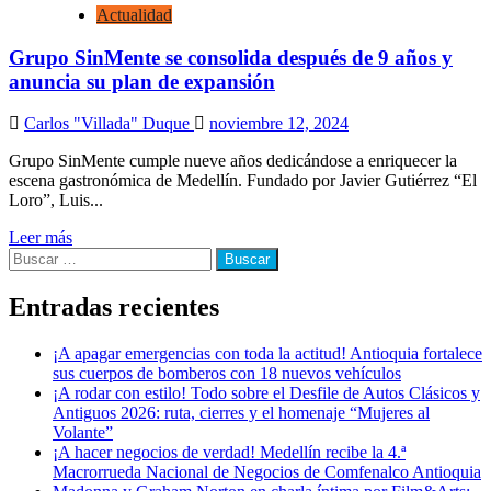
Actualidad
Grupo SinMente se consolida después de 9 años y
anuncia su plan de expansión
Carlos "Villada" Duque
noviembre 12, 2024
Grupo SinMente cumple nueve años dedicándose a enriquecer la
escena gastronómica de Medellín. Fundado por Javier Gutiérrez “El
Loro”, Luis...
Leer más
Buscar:
Entradas recientes
¡A apagar emergencias con toda la actitud! Antioquia fortalece
sus cuerpos de bomberos con 18 nuevos vehículos
¡A rodar con estilo! Todo sobre el Desfile de Autos Clásicos y
Antiguos 2026: ruta, cierres y el homenaje “Mujeres al
Volante”
¡A hacer negocios de verdad! Medellín recibe la 4.ª
Macrorrueda Nacional de Negocios de Comfenalco Antioquia