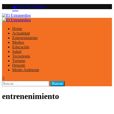
Saltar
Escucha E-Radio
al
contenido
Primary
Menu
Home
Actualidad
Entretenimiento
Medios
Educación
Salud
Tecnología
Turismo
Deporte
Medio Ambiente
Buscar:
entrenenimiento