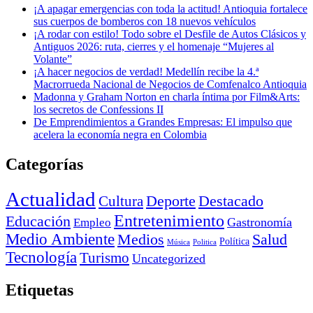
¡A apagar emergencias con toda la actitud! Antioquia fortalece
sus cuerpos de bomberos con 18 nuevos vehículos
¡A rodar con estilo! Todo sobre el Desfile de Autos Clásicos y
Antiguos 2026: ruta, cierres y el homenaje “Mujeres al
Volante”
¡A hacer negocios de verdad! Medellín recibe la 4.ª
Macrorrueda Nacional de Negocios de Comfenalco Antioquia
Madonna y Graham Norton en charla íntima por Film&Arts:
los secretos de Confessions II
De Emprendimientos a Grandes Empresas: El impulso que
acelera la economía negra en Colombia
Categorías
Actualidad
Deporte
Cultura
Destacado
Entretenimiento
Educación
Empleo
Gastronomía
Medio Ambiente
Medios
Salud
Política
Música
Politica
Tecnología
Turismo
Uncategorized
Etiquetas