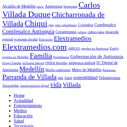
Carlos
Antioquia
Alcaldia de Medellín
bienestar
amor
Villada Duque
Chicharronada de
Chiqui
Villada
Comfenalco
Colombia
cine colombiano
cine
Comfenalco Antioquia
Corantioquia
cultura
cultura paisa
desarrollo
Elextramedios
economía circular
regional
Educación
Elextramedios.com
Essity
empleo en Antioquia
eMPLEO
Familia
Gobernación de Antioquia
Fundalianza
eventos en Medellín
IU Digital de
inclusión laboral
INDER Medellín
inteligencia artificial
Grupo Familia
Medellín
Antioquia
Metro de Medellín
Medio ambiente
Parkinson
Parranda de Villada
sostenibilidad
paz
Teleantioquia
Salud
vida
Villada
Telemedellín
transformación digital
Home
Actualidad
Entretenimiento
Medios
Educación
Salud
Tecnología