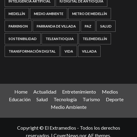
INTELIGENCIA ARTIFICIAL
IU DIGITAL DE ANTIOQUIA
MEDELLÍN
MEDIO AMBIENTE
METRO DE MEDELLÍN
PARKINSON
PARRANDA DE VILLADA
PAZ
SALUD
SOSTENIBILIDAD
TELEANTIOQUIA
TELEMEDELLÍN
TRANSFORMACIÓN DIGITAL
VIDA
VILLADA
Home
Actualidad
Entretenimiento
Medios
Educación
Salud
Tecnología
Turismo
Deporte
Medio Ambiente
Copyright © El Extramedios - Todos los derechos
reservados.
|
CoverNews
por AF themes.