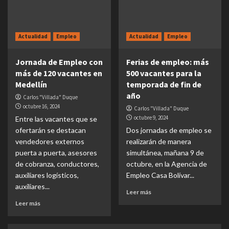
Actualidad
Empleo
Actualidad
Empleo
Jornada de Empleo con
Ferias de empleo: más
más de 120 vacantes en
500 vacantes para la
Medellín
temporada de fin de
año
Carlos "Villada" Duque
octubre 16, 2024
Carlos "Villada" Duque
octubre 9, 2024
Entre las vacantes que se
ofertarán se destacan
Dos jornadas de empleo se
vendedores externos
realizarán de manera
puerta a puerta, asesores
simultánea, mañana 9 de
de cobranza, conductores,
octubre, en la Agencia de
auxiliares logísticos,
Empleo Casa Bolívar...
auxiliares...
Leer más
Leer más