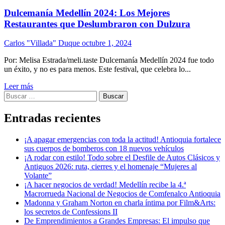
Dulcemanía Medellín 2024: Los Mejores
Restaurantes que Deslumbraron con Dulzura
Carlos "Villada" Duque
octubre 1, 2024
Por: Melisa Estrada/meli.taste Dulcemanía Medellín 2024 fue todo
un éxito, y no es para menos. Este festival, que celebra lo...
Leer más
Buscar:
Entradas recientes
¡A apagar emergencias con toda la actitud! Antioquia fortalece
sus cuerpos de bomberos con 18 nuevos vehículos
¡A rodar con estilo! Todo sobre el Desfile de Autos Clásicos y
Antiguos 2026: ruta, cierres y el homenaje “Mujeres al
Volante”
¡A hacer negocios de verdad! Medellín recibe la 4.ª
Macrorrueda Nacional de Negocios de Comfenalco Antioquia
Madonna y Graham Norton en charla íntima por Film&Arts:
los secretos de Confessions II
De Emprendimientos a Grandes Empresas: El impulso que