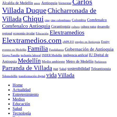
Carlos
Antioquia
Alcaldia de Medellín
bienestar
amor
Villada Duque
Chicharronada de
Chiqui
Villada
Comfenalco
Colombia
cine colombiano
cine
Comfenalco Antioquia
Corantioquia
cultura
cultura paisa
desarrollo
Elextramedios
economía circular
regional
Educación
Elextramedios.com
Essity
empleo en Antioquia
eMPLEO
Familia
Gobernación de Antioquia
Fundalianza
eventos en Medellín
IU Digital de
inclusión laboral
INDER Medellín
inteligencia artificial
Grupo Familia
Medellín
Antioquia
Metro de Medellín
Medio ambiente
Parkinson
Parranda de Villada
sostenibilidad
paz
Teleantioquia
Salud
vida
Villada
Telemedellín
transformación digital
Home
Actualidad
Entretenimiento
Medios
Educación
Salud
Tecnología