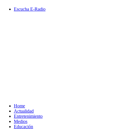
Saltar
Escucha E-Radio
al
contenido
Primary
Menu
Home
Actualidad
Entretenimiento
Medios
Educación