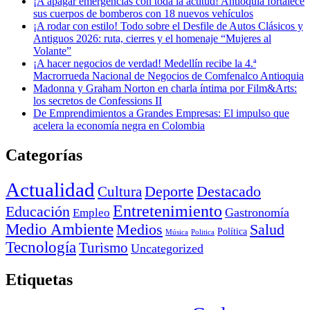
¡A apagar emergencias con toda la actitud! Antioquia fortalece
sus cuerpos de bomberos con 18 nuevos vehículos
¡A rodar con estilo! Todo sobre el Desfile de Autos Clásicos y
Antiguos 2026: ruta, cierres y el homenaje “Mujeres al
Volante”
¡A hacer negocios de verdad! Medellín recibe la 4.ª
Macrorrueda Nacional de Negocios de Comfenalco Antioquia
Madonna y Graham Norton en charla íntima por Film&Arts:
los secretos de Confessions II
De Emprendimientos a Grandes Empresas: El impulso que
acelera la economía negra en Colombia
Categorías
Actualidad
Deporte
Cultura
Destacado
Entretenimiento
Educación
Empleo
Gastronomía
Medio Ambiente
Medios
Salud
Política
Música
Politica
Tecnología
Turismo
Uncategorized
Etiquetas