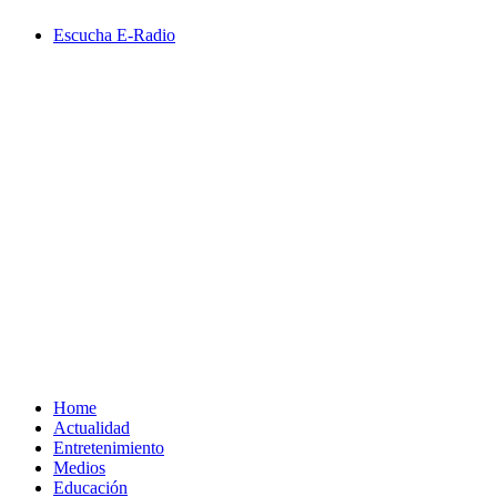
Saltar
Escucha E-Radio
al
contenido
Primary
Menu
Home
Actualidad
Entretenimiento
Medios
Educación