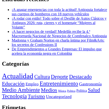
¡A apagar emergencias con toda la actitud! Antioquia fortalece
sus cuerpos de bomberos con 18 nuevos vehículos
¡A rodar con estilo! Todo sobre el Desfile de Autos Clásicos y
Antiguos 2026: ruta, cierres y el homenaje “Mujeres al
Volante”
¡A hacer negocios de verdad! Medellín recibe la 4.ª
Macrorrueda Nacional de Negocios de Comfenalco Antioquia
Madonna y Graham Norton en charla íntima por Film&Arts:
los secretos de Confessions II
De Emprendimientos a Grandes Empresas: El impulso que
acelera la economía negra en Colombia
Categorías
Actualidad
Deporte
Cultura
Destacado
Entretenimiento
Educación
Empleo
Gastronomía
Medio Ambiente
Medios
Salud
Política
Música
Politica
Tecnología
Turismo
Uncategorized
Etiquetas