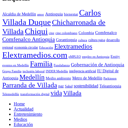
Carlos
Antioquia
Alcaldia de Medellín
bienestar
amor
Villada Duque
Chicharronada de
Chiqui
Villada
Comfenalco
Colombia
cine colombiano
cine
Comfenalco Antioquia
Corantioquia
cultura
cultura paisa
desarrollo
Elextramedios
economía circular
regional
Educación
Elextramedios.com
Essity
empleo en Antioquia
eMPLEO
Familia
Gobernación de Antioquia
Fundalianza
eventos en Medellín
IU Digital de
inclusión laboral
INDER Medellín
inteligencia artificial
Grupo Familia
Medellín
Antioquia
Metro de Medellín
Medio ambiente
Parkinson
Parranda de Villada
sostenibilidad
paz
Teleantioquia
Salud
vida
Villada
Telemedellín
transformación digital
Home
Actualidad
Entretenimiento
Medios
Educación