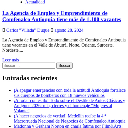
Actualidad
La Agencia de Empleo y Emprendimiento de
Comfenalco Antioquia tiene más de 1.100 vacantes
Carlos "Villada" Duque
agosto 28, 2024
La Agencia de Empleo y Emprendimiento de Comfenalco Antioquia
tiene vacantes en el Valle de Aburrá, Norte, Oriente, Suroeste,
Nordeste,...
Leer más
Buscar:
Entradas recientes
¡A apagar emergencias con toda la actitud! Antioquia fortalece
sus cuerpos de bomberos con 18 nuevos vehículos
¡A rodar con estilo! Todo sobre el Desfile de Autos Clásicos y
Antiguos 2026: ruta, cierres y el homenaje “Mujeres al
Volante”
¡A hacer negocios de verdad! Medellín recibe la 4.ª
Macrorrueda Nacional de Negocios de Comfenalco Antioquia
Madonna y Graham Norton en charla íntima por Film&Arts: