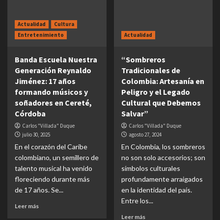
Actualidad
Cultura
Entretenimiento
Actualidad
Banda Escuela Nuestra
“Sombreros
Generación Reynaldo
Tradicionales de
Jiménez: 17 años
Colombia: Artesanía en
formando músicos y
Peligro y el Legado
soñadores en Cereté,
Cultural que Debemos
Córdoba
Salvar”
Carlos "Villada" Duque
Carlos "Villada" Duque
julio 30, 2025
agosto 27, 2024
En el corazón del Caribe
En Colombia, los sombreros
colombiano, un semillero de
no son solo accesorios; son
talento musical ha venido
símbolos culturales
floreciendo durante más
profundamente arraigados
de 17 años. Se...
en la identidad del país.
Entre los...
Leer más
Leer más