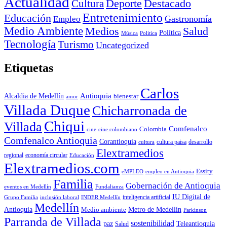
Actualidad
Deporte
Cultura
Destacado
Entretenimiento
Educación
Empleo
Gastronomía
Medio Ambiente
Medios
Salud
Política
Música
Politica
Tecnología
Turismo
Uncategorized
Etiquetas
Carlos
Antioquia
Alcaldia de Medellín
bienestar
amor
Villada Duque
Chicharronada de
Chiqui
Villada
Comfenalco
Colombia
cine colombiano
cine
Comfenalco Antioquia
Corantioquia
cultura
cultura paisa
desarrollo
Elextramedios
economía circular
regional
Educación
Elextramedios.com
Essity
empleo en Antioquia
eMPLEO
Familia
Gobernación de Antioquia
Fundalianza
eventos en Medellín
IU Digital de
inclusión laboral
INDER Medellín
inteligencia artificial
Grupo Familia
Medellín
Antioquia
Metro de Medellín
Medio ambiente
Parkinson
Parranda de Villada
sostenibilidad
paz
Teleantioquia
Salud