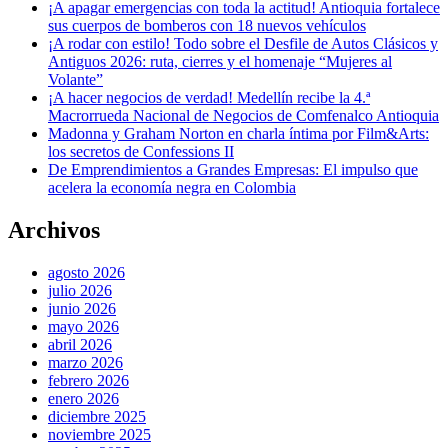
¡A apagar emergencias con toda la actitud! Antioquia fortalece
sus cuerpos de bomberos con 18 nuevos vehículos
¡A rodar con estilo! Todo sobre el Desfile de Autos Clásicos y
Antiguos 2026: ruta, cierres y el homenaje “Mujeres al
Volante”
¡A hacer negocios de verdad! Medellín recibe la 4.ª
Macrorrueda Nacional de Negocios de Comfenalco Antioquia
Madonna y Graham Norton en charla íntima por Film&Arts:
los secretos de Confessions II
De Emprendimientos a Grandes Empresas: El impulso que
acelera la economía negra en Colombia
Archivos
agosto 2026
julio 2026
junio 2026
mayo 2026
abril 2026
marzo 2026
febrero 2026
enero 2026
diciembre 2025
noviembre 2025