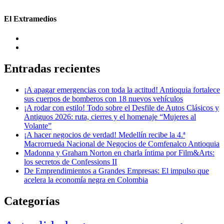
El Extramedios
Entradas recientes
¡A apagar emergencias con toda la actitud! Antioquia fortalece
sus cuerpos de bomberos con 18 nuevos vehículos
¡A rodar con estilo! Todo sobre el Desfile de Autos Clásicos y
Antiguos 2026: ruta, cierres y el homenaje “Mujeres al
Volante”
¡A hacer negocios de verdad! Medellín recibe la 4.ª
Macrorrueda Nacional de Negocios de Comfenalco Antioquia
Madonna y Graham Norton en charla íntima por Film&Arts:
los secretos de Confessions II
De Emprendimientos a Grandes Empresas: El impulso que
acelera la economía negra en Colombia
Categorías