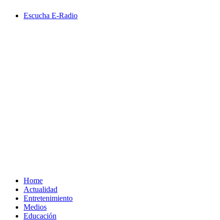
Saltar
Escucha E-Radio
al
contenido
Primary
Menu
Home
Actualidad
Entretenimiento
Medios
Educación