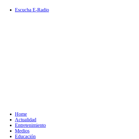
Saltar
Escucha E-Radio
al
contenido
Primary
Menu
Home
Actualidad
Entretenimiento
Medios
Educación