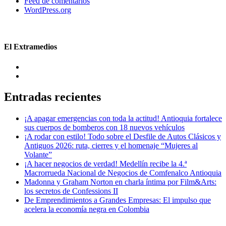
Feed de comentarios
WordPress.org
El Extramedios
Entradas recientes
¡A apagar emergencias con toda la actitud! Antioquia fortalece
sus cuerpos de bomberos con 18 nuevos vehículos
¡A rodar con estilo! Todo sobre el Desfile de Autos Clásicos y
Antiguos 2026: ruta, cierres y el homenaje “Mujeres al
Volante”
¡A hacer negocios de verdad! Medellín recibe la 4.ª
Macrorrueda Nacional de Negocios de Comfenalco Antioquia
Madonna y Graham Norton en charla íntima por Film&Arts:
los secretos de Confessions II
De Emprendimientos a Grandes Empresas: El impulso que
acelera la economía negra en Colombia