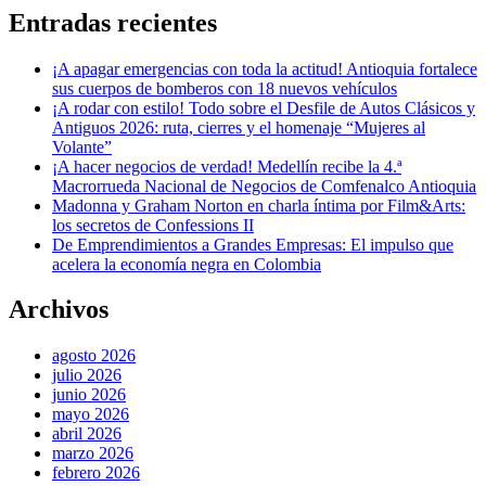
Entradas recientes
¡A apagar emergencias con toda la actitud! Antioquia fortalece
sus cuerpos de bomberos con 18 nuevos vehículos
¡A rodar con estilo! Todo sobre el Desfile de Autos Clásicos y
Antiguos 2026: ruta, cierres y el homenaje “Mujeres al
Volante”
¡A hacer negocios de verdad! Medellín recibe la 4.ª
Macrorrueda Nacional de Negocios de Comfenalco Antioquia
Madonna y Graham Norton en charla íntima por Film&Arts:
los secretos de Confessions II
De Emprendimientos a Grandes Empresas: El impulso que
acelera la economía negra en Colombia
Archivos
agosto 2026
julio 2026
junio 2026
mayo 2026
abril 2026
marzo 2026
febrero 2026