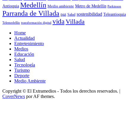
Medellín
Antioquia
Metro de Medellín
Medio ambiente
Parkinson
Parranda de Villada
sostenibilidad
paz
Teleantioquia
Salud
vida
Villada
Telemedellín
transformación digital
Home
Actualidad
Entretenimiento
Medios
Educación
Salud
Tecnología
Turismo
Deporte
Medio Ambiente
Copyright © El Extramedios - Todos los derechos reservados.
|
CoverNews
por AF themes.