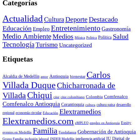
Categorías
Actualidad
Deporte
Cultura
Destacado
Entretenimiento
Educación
Empleo
Gastronomía
Medio Ambiente
Medios
Salud
Política
Música
Politica
Tecnología
Turismo
Uncategorized
Etiquetas
Carlos
Antioquia
Alcaldia de Medellín
bienestar
amor
Villada Duque
Chicharronada de
Chiqui
Villada
Comfenalco
Colombia
cine colombiano
cine
Comfenalco Antioquia
Corantioquia
cultura
cultura paisa
desarrollo
Elextramedios
economía circular
regional
Educación
Elextramedios.com
Essity
empleo en Antioquia
eMPLEO
Familia
Gobernación de Antioquia
Fundalianza
eventos en Medellín
IU Digital de
inclusión laboral
INDER Medellín
inteligencia artificial
Grupo Familia