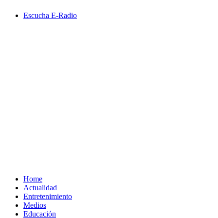
Saltar
Escucha E-Radio
al
contenido
Primary
Menu
Home
Actualidad
Entretenimiento
Medios
Educación