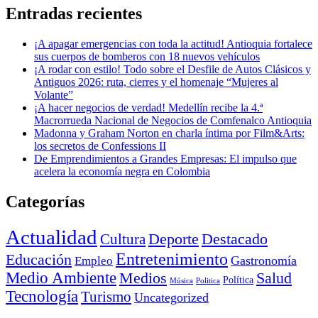
Entradas recientes
¡A apagar emergencias con toda la actitud! Antioquia fortalece
sus cuerpos de bomberos con 18 nuevos vehículos
¡A rodar con estilo! Todo sobre el Desfile de Autos Clásicos y
Antiguos 2026: ruta, cierres y el homenaje “Mujeres al
Volante”
¡A hacer negocios de verdad! Medellín recibe la 4.ª
Macrorrueda Nacional de Negocios de Comfenalco Antioquia
Madonna y Graham Norton en charla íntima por Film&Arts:
los secretos de Confessions II
De Emprendimientos a Grandes Empresas: El impulso que
acelera la economía negra en Colombia
Categorías
Actualidad
Deporte
Cultura
Destacado
Entretenimiento
Educación
Empleo
Gastronomía
Medio Ambiente
Medios
Salud
Política
Música
Politica
Tecnología
Turismo
Uncategorized