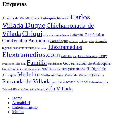
Etiquetas
Carlos
Antioquia
Alcaldia de Medellín
bienestar
amor
Villada Duque
Chicharronada de
Chiqui
Villada
Comfenalco
Colombia
cine colombiano
cine
Comfenalco Antioquia
Corantioquia
cultura
cultura paisa
desarrollo
Elextramedios
economía circular
regional
Educación
Elextramedios.com
Essity
empleo en Antioquia
eMPLEO
Familia
Gobernación de Antioquia
Fundalianza
eventos en Medellín
IU Digital de
inclusión laboral
INDER Medellín
inteligencia artificial
Grupo Familia
Medellín
Antioquia
Metro de Medellín
Medio ambiente
Parkinson
Parranda de Villada
sostenibilidad
paz
Teleantioquia
Salud
vida
Villada
Telemedellín
transformación digital
Home
Actualidad
Entretenimiento
Medios