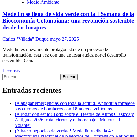
Medio Ambiente
Medellín se llena de vida verde con la I Semana de la
Bioeconomía Colombiana: una revolución sostenible
desde los bosques
Carlos "Villada" Duque
mayo 27, 2025
Medellín es nuevamente protagonista de un proceso de
transformación, esta vez con una apuesta audaz por el desarrollo
sostenible. Con...
Leer más
Buscar:
Entradas recientes
¡A apagar emergencias con toda la actitud! Antioquia fortalece
sus cuerpos de bomberos con 18 nuevos vehículos
¡A rodar con estilo! Todo sobre el Desfile de Autos Clásicos y
Antiguos 2026: ruta, cierres y el homenaje “Mujeres al
Volante”
¡A hacer negocios de verdad! Medellín recibe la 4.ª
Macrorrueda Nacional de Negocios de Comfenalco Antioquia