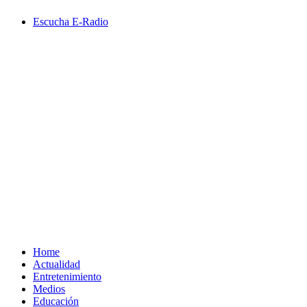
Saltar
Escucha E-Radio
al
contenido
Primary
Menu
Home
Actualidad
Entretenimiento
Medios
Educación