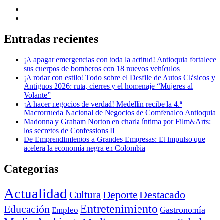
Entradas recientes
¡A apagar emergencias con toda la actitud! Antioquia fortalece
sus cuerpos de bomberos con 18 nuevos vehículos
¡A rodar con estilo! Todo sobre el Desfile de Autos Clásicos y
Antiguos 2026: ruta, cierres y el homenaje “Mujeres al
Volante”
¡A hacer negocios de verdad! Medellín recibe la 4.ª
Macrorrueda Nacional de Negocios de Comfenalco Antioquia
Madonna y Graham Norton en charla íntima por Film&Arts:
los secretos de Confessions II
De Emprendimientos a Grandes Empresas: El impulso que
acelera la economía negra en Colombia
Categorías
Actualidad
Deporte
Cultura
Destacado
Entretenimiento
Educación
Empleo
Gastronomía