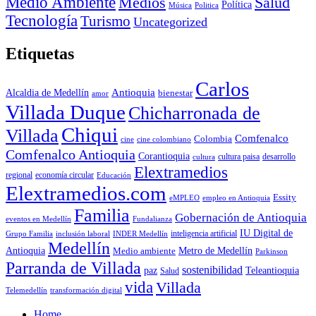
Medio Ambiente
Medios
Salud
Política
Música
Politica
Tecnología
Turismo
Uncategorized
Etiquetas
Carlos
Antioquia
Alcaldia de Medellín
bienestar
amor
Villada Duque
Chicharronada de
Chiqui
Villada
Comfenalco
Colombia
cine colombiano
cine
Comfenalco Antioquia
Corantioquia
cultura
cultura paisa
desarrollo
Elextramedios
economía circular
regional
Educación
Elextramedios.com
Essity
empleo en Antioquia
eMPLEO
Familia
Gobernación de Antioquia
Fundalianza
eventos en Medellín
IU Digital de
inclusión laboral
INDER Medellín
inteligencia artificial
Grupo Familia
Medellín
Antioquia
Metro de Medellín
Medio ambiente
Parkinson
Parranda de Villada
sostenibilidad
paz
Teleantioquia
Salud
vida
Villada
Telemedellín
transformación digital
Home