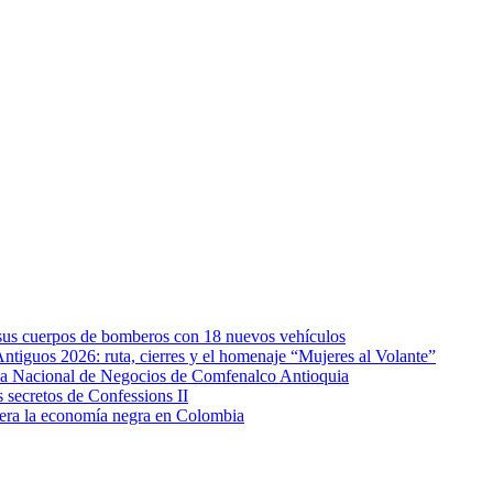
e sus cuerpos de bomberos con 18 nuevos vehículos
Antiguos 2026: ruta, cierres y el homenaje “Mujeres al Volante”
eda Nacional de Negocios de Comfenalco Antioquia
secretos de Confessions II
era la economía negra en Colombia