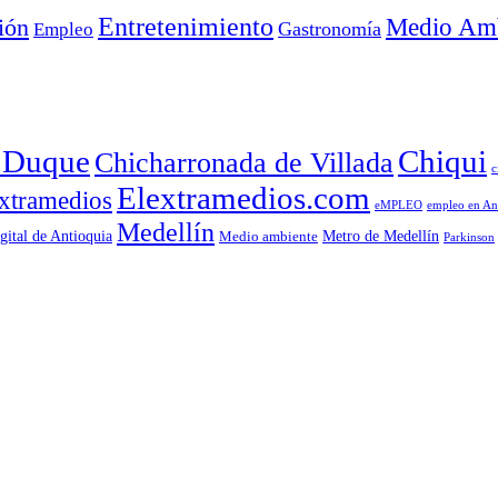
Entretenimiento
Medio Amb
ión
Empleo
Gastronomía
a Duque
Chiqui
Chicharronada de Villada
c
Elextramedios.com
xtramedios
empleo en An
eMPLEO
Medellín
gital de Antioquia
Metro de Medellín
Medio ambiente
Parkinson