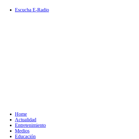
Saltar
Escucha E-Radio
al
contenido
Primary
Menu
Home
Actualidad
Entretenimiento
Medios
Educación