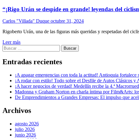
“¡Rigo Urán se despide en grande! leyendas del cicli
Carlos "Villada" Duque
octubre 31, 2024
Rigoberto Urán, una de las figuras más queridas y respetadas del cicli
Leer más
Buscar:
Entradas recientes
¡A apagar emergencias con toda la actitud! Antioquia fortalec
¡A rodar con estilo! Todo sobre el Desfile de Autos Clásicos y 
¡A hacer negocios de verdad! Medellín recibe la 4.ª Macrorru
Madonna y Graham Norton en charla íntima por Film&Arts: los 
De Emprendimientos a Grandes Empresas: El impulso que acel
Archivos
agosto 2026
julio 2026
junio 2026