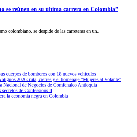
smo se reúnen en su última carrera en Colombia”
smo colombiano, se despide de las carreteras en un...
e sus cuerpos de bomberos con 18 nuevos vehículos
Antiguos 2026: ruta, cierres y el homenaje “Mujeres al Volante”
eda Nacional de Negocios de Comfenalco Antioquia
secretos de Confessions II
era la economía negra en Colombia