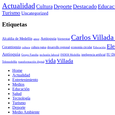
Actualidad
Deporte
Cultura
Destacado
Educac
Turismo
Uncategorized
Etiquetas
Carlos Villad
Antioquia
Alcaldia de Medellín
bienestar
amor
Ele
Corantioquia
economía circular
cultura
cultura paisa
desarrollo regional
Educación
Antioquia
IU Di
inclusión laboral
INDER Medellín
inteligencia artificial
Grupo Familia
vida
Villada
Telemedellín
transformación digital
Home
Actualidad
Entretenimiento
Medios
Educación
Salud
Tecnología
Turismo
Deporte
Medio Ambiente