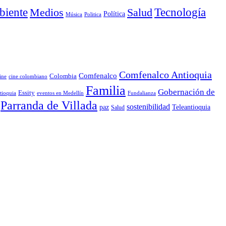
iente
Medios
Salud
Tecnología
Política
Música
Politica
Comfenalco Antioquia
Comfenalco
Colombia
cine colombiano
ine
Familia
Gobernación de
Essity
tioquia
Fundalianza
eventos en Medellín
Parranda de Villada
sostenibilidad
paz
Teleantioquia
Salud