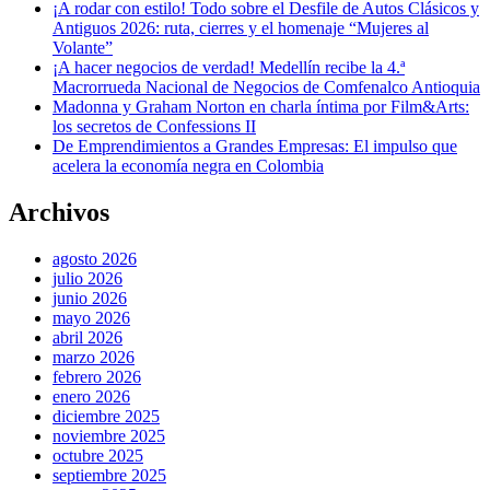
¡A rodar con estilo! Todo sobre el Desfile de Autos Clásicos y
Antiguos 2026: ruta, cierres y el homenaje “Mujeres al
Volante”
¡A hacer negocios de verdad! Medellín recibe la 4.ª
Macrorrueda Nacional de Negocios de Comfenalco Antioquia
Madonna y Graham Norton en charla íntima por Film&Arts:
los secretos de Confessions II
De Emprendimientos a Grandes Empresas: El impulso que
acelera la economía negra en Colombia
Archivos
agosto 2026
julio 2026
junio 2026
mayo 2026
abril 2026
marzo 2026
febrero 2026
enero 2026
diciembre 2025
noviembre 2025
octubre 2025
septiembre 2025