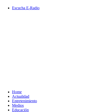
Saltar
Escucha E-Radio
al
contenido
Primary
Menu
Home
Actualidad
Entretenimiento
Medios
Educación