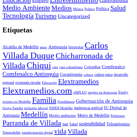
Empleo
Gastronomía
Medio Ambiente
Medios
Salud
Política
Música
Politica
Tecnología
Turismo
Uncategorized
Etiquetas
Carlos
Antioquia
Alcaldia de Medellín
bienestar
amor
Villada Duque
Chicharronada de
Chiqui
Villada
Comfenalco
Colombia
cine colombiano
cine
Comfenalco Antioquia
Corantioquia
cultura
cultura paisa
desarrollo
Elextramedios
economía circular
regional
Educación
Elextramedios.com
Essity
empleo en Antioquia
eMPLEO
Familia
Gobernación de Antioquia
Fundalianza
eventos en Medellín
IU Digital de
inclusión laboral
INDER Medellín
inteligencia artificial
Grupo Familia
Medellín
Antioquia
Metro de Medellín
Medio ambiente
Parkinson
Parranda de Villada
sostenibilidad
paz
Teleantioquia
Salud
vida
Villada
Telemedellín
transformación digital