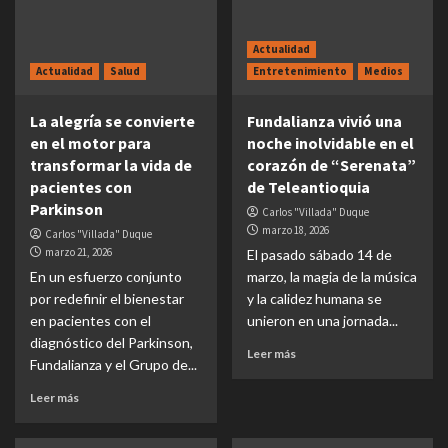
Actualidad
Actualidad
Salud
Entretenimiento
Medios
La alegría se convierte
Fundalianza vivió una
en el motor para
noche inolvidable en el
transformar la vida de
corazón de “Serenata”
pacientes con
de Teleantioquia
Parkinson
Carlos "Villada" Duque
marzo 18, 2026
Carlos "Villada" Duque
marzo 21, 2026
El pasado sábado 14 de
En un esfuerzo conjunto
marzo, la magia de la música
por redefinir el bienestar
y la calidez humana se
en pacientes con el
unieron en una jornada...
diagnóstico del Parkinson,
Leer más
Fundalianza y el Grupo de...
Leer más