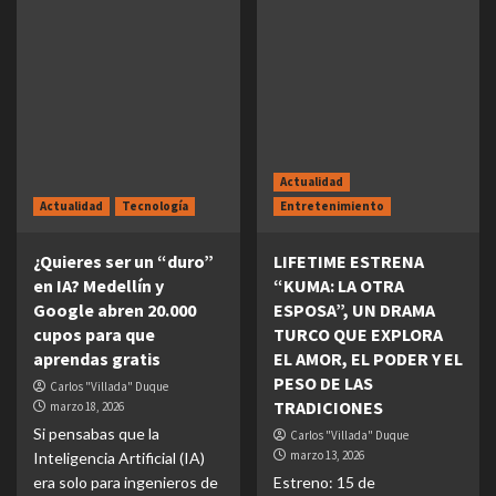
Actualidad
Actualidad
Tecnología
Entretenimiento
¿Quieres ser un “duro”
LIFETIME ESTRENA
en IA? Medellín y
“KUMA: LA OTRA
Google abren 20.000
ESPOSA”, UN DRAMA
cupos para que
TURCO QUE EXPLORA
aprendas gratis
EL AMOR, EL PODER Y EL
PESO DE LAS
Carlos "Villada" Duque
TRADICIONES
marzo 18, 2026
Si pensabas que la
Carlos "Villada" Duque
marzo 13, 2026
Inteligencia Artificial (IA)
era solo para ingenieros de
Estreno: 15 de