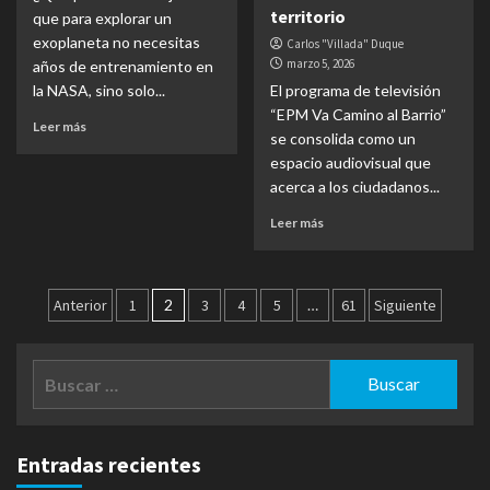
territorio
que para explorar un
exoplaneta no necesitas
Carlos "Villada" Duque
marzo 5, 2026
años de entrenamiento en
la NASA, sino solo...
El programa de televisión
“EPM Va Camino al Barrio”
Leer más
se consolida como un
espacio audiovisual que
acerca a los ciudadanos...
Leer más
Paginación
Anterior
1
2
3
4
5
…
61
Siguiente
de
entradas
Buscar:
Entradas recientes