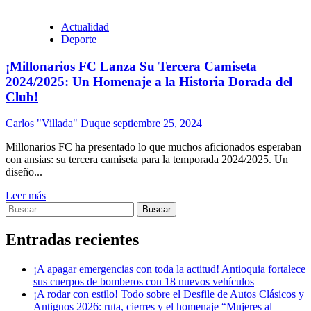
Actualidad
Deporte
¡Millonarios FC Lanza Su Tercera Camiseta
2024/2025: Un Homenaje a la Historia Dorada del
Club!
Carlos "Villada" Duque
septiembre 25, 2024
Millonarios FC ha presentado lo que muchos aficionados esperaban
con ansias: su tercera camiseta para la temporada 2024/2025. Un
diseño...
Leer más
Buscar:
Entradas recientes
¡A apagar emergencias con toda la actitud! Antioquia fortalece
sus cuerpos de bomberos con 18 nuevos vehículos
¡A rodar con estilo! Todo sobre el Desfile de Autos Clásicos y
Antiguos 2026: ruta, cierres y el homenaje “Mujeres al