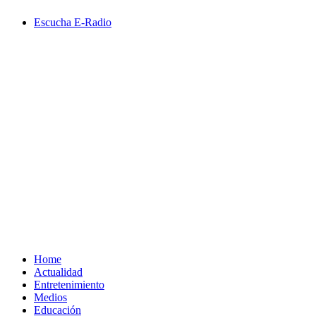
Saltar
Escucha E-Radio
al
contenido
Primary
Menu
Home
Actualidad
Entretenimiento
Medios
Educación