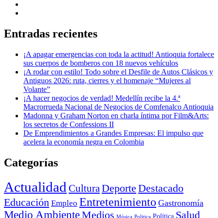
Entradas recientes
¡A apagar emergencias con toda la actitud! Antioquia fortalece
sus cuerpos de bomberos con 18 nuevos vehículos
¡A rodar con estilo! Todo sobre el Desfile de Autos Clásicos y
Antiguos 2026: ruta, cierres y el homenaje “Mujeres al
Volante”
¡A hacer negocios de verdad! Medellín recibe la 4.ª
Macrorrueda Nacional de Negocios de Comfenalco Antioquia
Madonna y Graham Norton en charla íntima por Film&Arts:
los secretos de Confessions II
De Emprendimientos a Grandes Empresas: El impulso que
acelera la economía negra en Colombia
Categorías
Actualidad
Deporte
Cultura
Destacado
Entretenimiento
Educación
Empleo
Gastronomía
Medio Ambiente
Medios
Salud
Política
Música
Politica