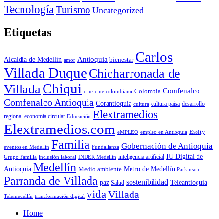
Tecnología
Turismo
Uncategorized
Etiquetas
Carlos
Antioquia
Alcaldia de Medellín
bienestar
amor
Villada Duque
Chicharronada de
Chiqui
Villada
Comfenalco
Colombia
cine colombiano
cine
Comfenalco Antioquia
Corantioquia
cultura
cultura paisa
desarrollo
Elextramedios
economía circular
regional
Educación
Elextramedios.com
Essity
empleo en Antioquia
eMPLEO
Familia
Gobernación de Antioquia
Fundalianza
eventos en Medellín
IU Digital de
inclusión laboral
INDER Medellín
inteligencia artificial
Grupo Familia
Medellín
Antioquia
Metro de Medellín
Medio ambiente
Parkinson
Parranda de Villada
sostenibilidad
paz
Teleantioquia
Salud
vida
Villada
Telemedellín
transformación digital
Home