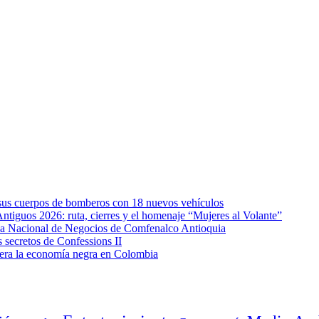
e sus cuerpos de bomberos con 18 nuevos vehículos
Antiguos 2026: ruta, cierres y el homenaje “Mujeres al Volante”
eda Nacional de Negocios de Comfenalco Antioquia
secretos de Confessions II
era la economía negra en Colombia