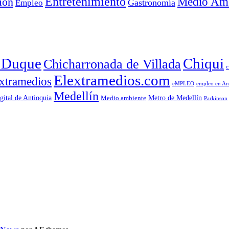
Entretenimiento
Medio Amb
ión
Empleo
Gastronomía
a Duque
Chiqui
Chicharronada de Villada
c
Elextramedios.com
xtramedios
empleo en An
eMPLEO
Medellín
gital de Antioquia
Metro de Medellín
Medio ambiente
Parkinson