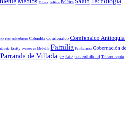
iente
Medios
Salud
Tecnología
Política
Música
Politica
Comfenalco Antioquia
Comfenalco
Colombia
cine colombiano
ine
Familia
Gobernación de
Essity
tioquia
Fundalianza
eventos en Medellín
Parranda de Villada
sostenibilidad
paz
Teleantioquia
Salud