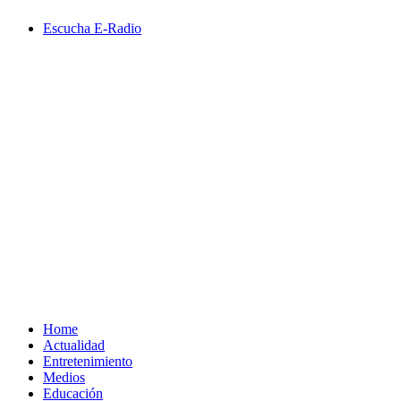
Saltar
Escucha E-Radio
al
contenido
Primary
Menu
Home
Actualidad
Entretenimiento
Medios
Educación