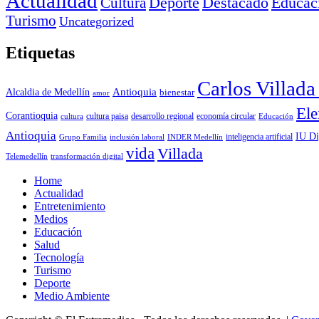
Actualidad
Deporte
Cultura
Destacado
Educac
Turismo
Uncategorized
Etiquetas
Carlos Villad
Antioquia
Alcaldia de Medellín
bienestar
amor
Ele
Corantioquia
economía circular
cultura
cultura paisa
desarrollo regional
Educación
Antioquia
IU Di
inclusión laboral
INDER Medellín
inteligencia artificial
Grupo Familia
vida
Villada
Telemedellín
transformación digital
Home
Actualidad
Entretenimiento
Medios
Educación
Salud
Tecnología
Turismo
Deporte
Medio Ambiente