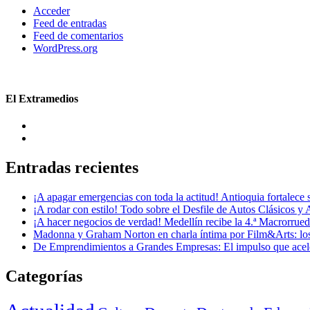
Acceder
Feed de entradas
Feed de comentarios
WordPress.org
El Extramedios
Entradas recientes
¡A apagar emergencias con toda la actitud! Antioquia fortalec
¡A rodar con estilo! Todo sobre el Desfile de Autos Clásicos y 
¡A hacer negocios de verdad! Medellín recibe la 4.ª Macrorru
Madonna y Graham Norton en charla íntima por Film&Arts: los 
De Emprendimientos a Grandes Empresas: El impulso que acel
Categorías