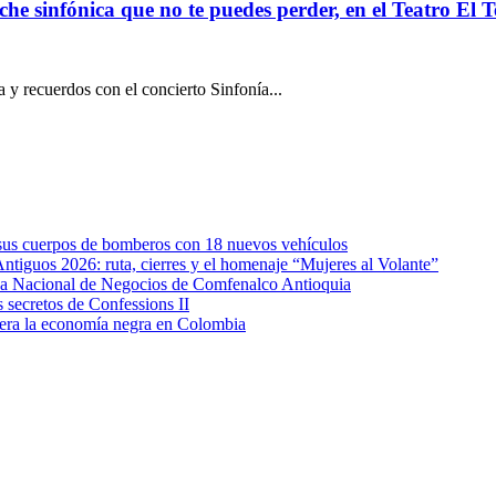
 sinfónica que no te puedes perder, en el Teatro El T
 y recuerdos con el concierto Sinfonía...
e sus cuerpos de bomberos con 18 nuevos vehículos
Antiguos 2026: ruta, cierres y el homenaje “Mujeres al Volante”
eda Nacional de Negocios de Comfenalco Antioquia
secretos de Confessions II
era la economía negra en Colombia