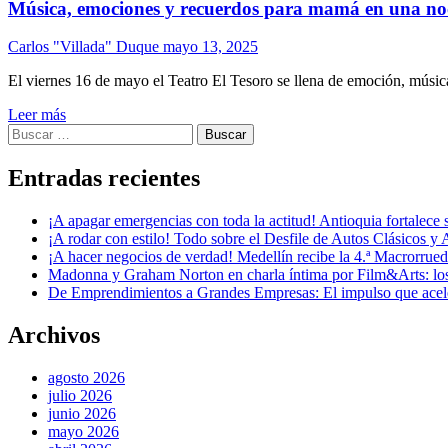
Música, emociones y recuerdos para mamá en una noche
Carlos "Villada" Duque
mayo 13, 2025
El viernes 16 de mayo el Teatro El Tesoro se llena de emoción, música
Leer más
Buscar:
Entradas recientes
¡A apagar emergencias con toda la actitud! Antioquia fortalec
¡A rodar con estilo! Todo sobre el Desfile de Autos Clásicos y 
¡A hacer negocios de verdad! Medellín recibe la 4.ª Macrorru
Madonna y Graham Norton en charla íntima por Film&Arts: los 
De Emprendimientos a Grandes Empresas: El impulso que acel
Archivos
agosto 2026
julio 2026
junio 2026
mayo 2026