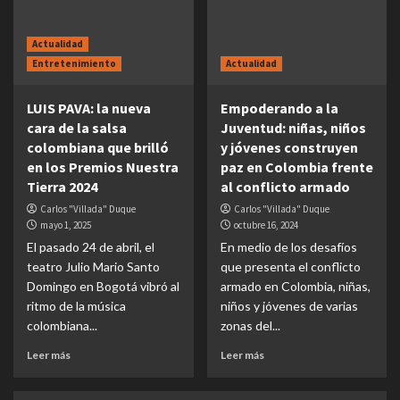
Actualidad
Entretenimiento
Actualidad
LUIS PAVA: la nueva
Empoderando a la
cara de la salsa
Juventud: niñas, niños
colombiana que brilló
y jóvenes construyen
en los Premios Nuestra
paz en Colombia frente
Tierra 2024
al conflicto armado
Carlos "Villada" Duque
Carlos "Villada" Duque
mayo 1, 2025
octubre 16, 2024
El pasado 24 de abril, el
En medio de los desafíos
teatro Julio Mario Santo
que presenta el conflicto
Domingo en Bogotá vibró al
armado en Colombia, niñas,
ritmo de la música
niños y jóvenes de varias
colombiana...
zonas del...
Leer más
Leer más