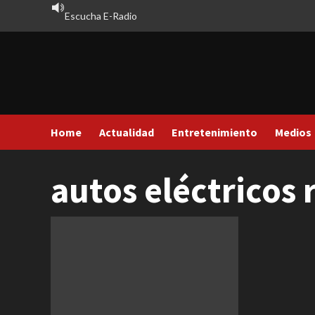
Saltar
Escucha E-Radio
al
contenido
Home
Actualidad
Entretenimiento
Medios
autos eléctricos 