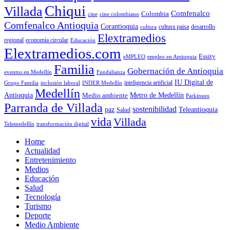
Chiqui
Villada
Comfenalco
Colombia
cine colombiano
cine
Comfenalco Antioquia
Corantioquia
cultura
cultura paisa
desarrollo
Elextramedios
economía circular
regional
Educación
Elextramedios.com
Essity
empleo en Antioquia
eMPLEO
Familia
Gobernación de Antioquia
Fundalianza
eventos en Medellín
IU Digital de
inclusión laboral
INDER Medellín
inteligencia artificial
Grupo Familia
Medellín
Antioquia
Metro de Medellín
Medio ambiente
Parkinson
Parranda de Villada
sostenibilidad
paz
Teleantioquia
Salud
vida
Villada
Telemedellín
transformación digital
Home
Actualidad
Entretenimiento
Medios
Educación
Salud
Tecnología
Turismo
Deporte
Medio Ambiente