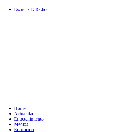
Saltar
Escucha E-Radio
al
contenido
Primary
Menu
Home
Actualidad
Entretenimiento
Medios
Educación