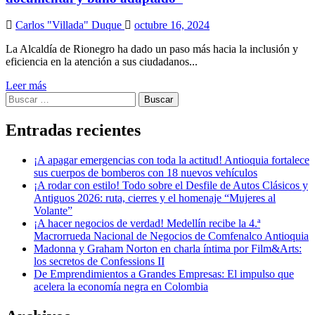
Carlos "Villada" Duque
octubre 16, 2024
La Alcaldía de Rionegro ha dado un paso más hacia la inclusión y
eficiencia en la atención a sus ciudadanos...
Leer más
Buscar:
Entradas recientes
¡A apagar emergencias con toda la actitud! Antioquia fortalece
sus cuerpos de bomberos con 18 nuevos vehículos
¡A rodar con estilo! Todo sobre el Desfile de Autos Clásicos y
Antiguos 2026: ruta, cierres y el homenaje “Mujeres al
Volante”
¡A hacer negocios de verdad! Medellín recibe la 4.ª
Macrorrueda Nacional de Negocios de Comfenalco Antioquia
Madonna y Graham Norton en charla íntima por Film&Arts:
los secretos de Confessions II
De Emprendimientos a Grandes Empresas: El impulso que
acelera la economía negra en Colombia