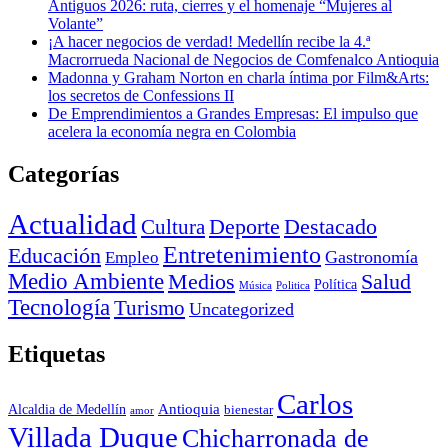
Antiguos 2026: ruta, cierres y el homenaje “Mujeres al
Volante”
¡A hacer negocios de verdad! Medellín recibe la 4.ª
Macrorrueda Nacional de Negocios de Comfenalco Antioquia
Madonna y Graham Norton en charla íntima por Film&Arts:
los secretos de Confessions II
De Emprendimientos a Grandes Empresas: El impulso que
acelera la economía negra en Colombia
Categorías
Actualidad
Deporte
Cultura
Destacado
Entretenimiento
Educación
Empleo
Gastronomía
Medio Ambiente
Medios
Salud
Política
Música
Politica
Tecnología
Turismo
Uncategorized
Etiquetas
Carlos
Antioquia
Alcaldia de Medellín
bienestar
amor
Villada Duque
Chicharronada de