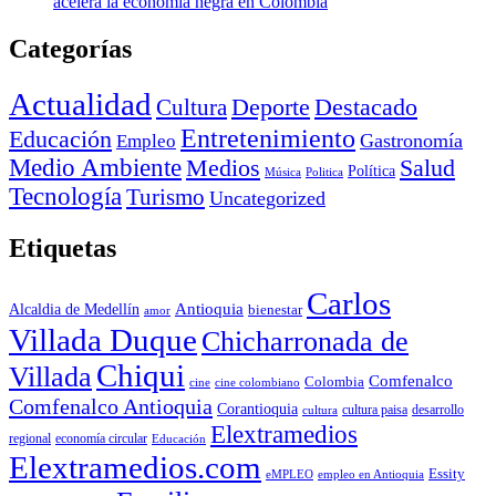
acelera la economía negra en Colombia
Categorías
Actualidad
Deporte
Cultura
Destacado
Entretenimiento
Educación
Empleo
Gastronomía
Medio Ambiente
Medios
Salud
Política
Música
Politica
Tecnología
Turismo
Uncategorized
Etiquetas
Carlos
Antioquia
Alcaldia de Medellín
bienestar
amor
Villada Duque
Chicharronada de
Chiqui
Villada
Comfenalco
Colombia
cine colombiano
cine
Comfenalco Antioquia
Corantioquia
cultura
cultura paisa
desarrollo
Elextramedios
economía circular
regional
Educación
Elextramedios.com
Essity
empleo en Antioquia
eMPLEO