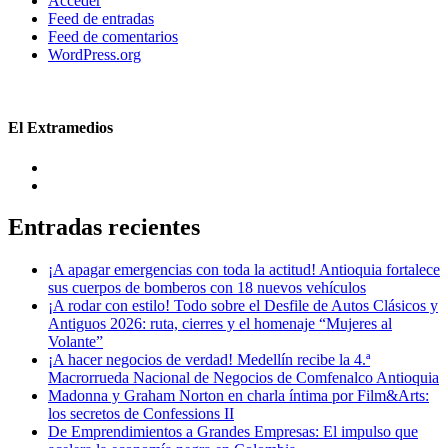
Acceder
Feed de entradas
Feed de comentarios
WordPress.org
El Extramedios
Entradas recientes
¡A apagar emergencias con toda la actitud! Antioquia fortalece
sus cuerpos de bomberos con 18 nuevos vehículos
¡A rodar con estilo! Todo sobre el Desfile de Autos Clásicos y
Antiguos 2026: ruta, cierres y el homenaje “Mujeres al
Volante”
¡A hacer negocios de verdad! Medellín recibe la 4.ª
Macrorrueda Nacional de Negocios de Comfenalco Antioquia
Madonna y Graham Norton en charla íntima por Film&Arts:
los secretos de Confessions II
De Emprendimientos a Grandes Empresas: El impulso que