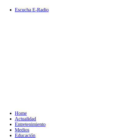
Saltar
Escucha E-Radio
al
contenido
Primary
Menu
Home
Actualidad
Entretenimiento
Medios
Educación