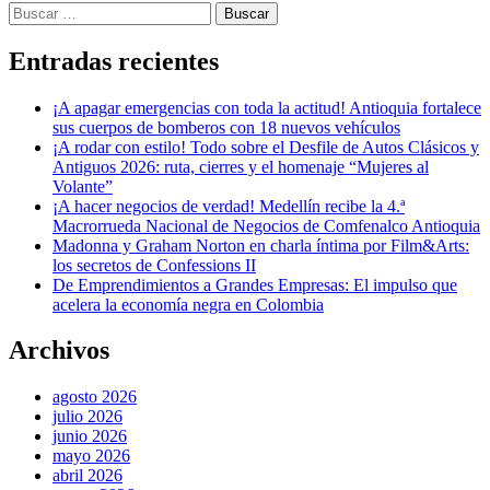
Buscar:
Entradas recientes
¡A apagar emergencias con toda la actitud! Antioquia fortalece
sus cuerpos de bomberos con 18 nuevos vehículos
¡A rodar con estilo! Todo sobre el Desfile de Autos Clásicos y
Antiguos 2026: ruta, cierres y el homenaje “Mujeres al
Volante”
¡A hacer negocios de verdad! Medellín recibe la 4.ª
Macrorrueda Nacional de Negocios de Comfenalco Antioquia
Madonna y Graham Norton en charla íntima por Film&Arts:
los secretos de Confessions II
De Emprendimientos a Grandes Empresas: El impulso que
acelera la economía negra en Colombia
Archivos
agosto 2026
julio 2026
junio 2026
mayo 2026
abril 2026