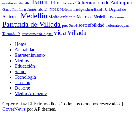
Familia
Gobernación de Antioquia
Fundalianza
eventos en Medellín
IU Digital de
inclusión laboral
INDER Medellín
inteligencia artificial
Grupo Familia
Medellín
Antioquia
Metro de Medellín
Medio ambiente
Parkinson
Parranda de Villada
sostenibilidad
paz
Teleantioquia
Salud
vida
Villada
Telemedellín
transformación digital
Home
Actualidad
Entretenimiento
Medios
Educación
Salud
Tecnología
Turismo
Deporte
Medio Ambiente
Copyright © El Extramedios - Todos los derechos reservados.
|
CoverNews
por AF themes.