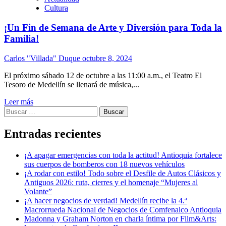
Cultura
¡Un Fin de Semana de Arte y Diversión para Toda la
Familia!
Carlos "Villada" Duque
octubre 8, 2024
El próximo sábado 12 de octubre a las 11:00 a.m., el Teatro El
Tesoro de Medellín se llenará de música,...
Leer más
Buscar:
Entradas recientes
¡A apagar emergencias con toda la actitud! Antioquia fortalece
sus cuerpos de bomberos con 18 nuevos vehículos
¡A rodar con estilo! Todo sobre el Desfile de Autos Clásicos y
Antiguos 2026: ruta, cierres y el homenaje “Mujeres al
Volante”
¡A hacer negocios de verdad! Medellín recibe la 4.ª
Macrorrueda Nacional de Negocios de Comfenalco Antioquia
Madonna y Graham Norton en charla íntima por Film&Arts: