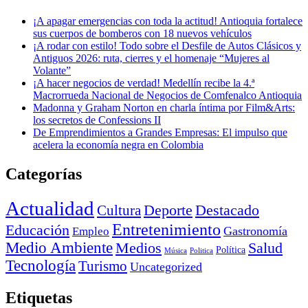
¡A apagar emergencias con toda la actitud! Antioquia fortalece
sus cuerpos de bomberos con 18 nuevos vehículos
¡A rodar con estilo! Todo sobre el Desfile de Autos Clásicos y
Antiguos 2026: ruta, cierres y el homenaje “Mujeres al
Volante”
¡A hacer negocios de verdad! Medellín recibe la 4.ª
Macrorrueda Nacional de Negocios de Comfenalco Antioquia
Madonna y Graham Norton en charla íntima por Film&Arts:
los secretos de Confessions II
De Emprendimientos a Grandes Empresas: El impulso que
acelera la economía negra en Colombia
Categorías
Actualidad
Deporte
Cultura
Destacado
Entretenimiento
Educación
Empleo
Gastronomía
Medio Ambiente
Medios
Salud
Política
Música
Politica
Tecnología
Turismo
Uncategorized
Etiquetas