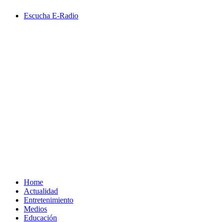
Saltar
Escucha E-Radio
al
contenido
Primary
Menu
Home
Actualidad
Entretenimiento
Medios
Educación