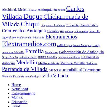
Carlos
Antioquia
Alcaldia de Medellín
bienestar
amor
Villada Duque
Chicharronada de
Chiqui
Villada
Comfenalco
Colombia
cine colombiano
cine
Comfenalco Antioquia
Corantioquia
cultura
cultura paisa
desarrollo
Elextramedios
economía circular
regional
Educación
Elextramedios.com
Essity
empleo en Antioquia
eMPLEO
Familia
Gobernación de Antioquia
Fundalianza
eventos en Medellín
IU Digital de
inclusión laboral
INDER Medellín
inteligencia artificial
Grupo Familia
Medellín
Antioquia
Metro de Medellín
Medio ambiente
Parkinson
Parranda de Villada
sostenibilidad
paz
Teleantioquia
Salud
vida
Villada
Telemedellín
transformación digital
Home
Actualidad
Entretenimiento
Medios
Educación
Salud