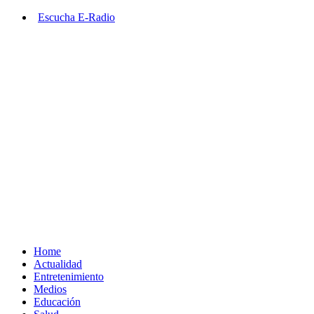
Saltar
Escucha E-Radio
al
contenido
Primary
Menu
Home
Actualidad
Entretenimiento
Medios
Educación