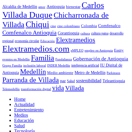
Carlos
Antioquia
Alcaldia de Medellín
bienestar
amor
Villada Duque
Chicharronada de
Chiqui
Villada
Comfenalco
Colombia
cine colombiano
cine
Comfenalco Antioquia
Corantioquia
cultura
cultura paisa
desarrollo
Elextramedios
economía circular
regional
Educación
Elextramedios.com
Essity
empleo en Antioquia
eMPLEO
Familia
Gobernación de Antioquia
Fundalianza
eventos en Medellín
IU Digital de
inclusión laboral
INDER Medellín
inteligencia artificial
Grupo Familia
Medellín
Antioquia
Metro de Medellín
Medio ambiente
Parkinson
Parranda de Villada
sostenibilidad
paz
Teleantioquia
Salud
vida
Villada
Telemedellín
transformación digital
Home
Actualidad
Entretenimiento
Medios
Educación
Salud
Tecnología