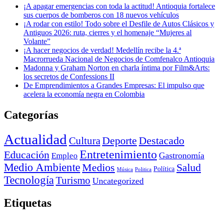
¡A apagar emergencias con toda la actitud! Antioquia fortalece
sus cuerpos de bomberos con 18 nuevos vehículos
¡A rodar con estilo! Todo sobre el Desfile de Autos Clásicos y
Antiguos 2026: ruta, cierres y el homenaje “Mujeres al
Volante”
¡A hacer negocios de verdad! Medellín recibe la 4.ª
Macrorrueda Nacional de Negocios de Comfenalco Antioquia
Madonna y Graham Norton en charla íntima por Film&Arts:
los secretos de Confessions II
De Emprendimientos a Grandes Empresas: El impulso que
acelera la economía negra en Colombia
Categorías
Actualidad
Deporte
Cultura
Destacado
Entretenimiento
Educación
Empleo
Gastronomía
Medio Ambiente
Medios
Salud
Política
Música
Politica
Tecnología
Turismo
Uncategorized
Etiquetas