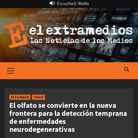
Saltar
Escucha E-Radio
al
contenido
Primary
Menu
Actualidad
Salud
El olfato se convierte en la nueva
frontera para la detección temprana
de enfermedades
neurodegenerativas