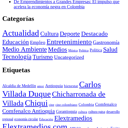
De Emprendimientos a Grandes Empresas: El impulso que
acelera la economía negra en Colombia
Categorías
Actualidad
Deporte
Cultura
Destacado
Entretenimiento
Educación
Empleo
Gastronomía
Medio Ambiente
Medios
Salud
Política
Música
Politica
Tecnología
Turismo
Uncategorized
Etiquetas
Carlos
Antioquia
Alcaldia de Medellín
bienestar
amor
Villada Duque
Chicharronada de
Chiqui
Villada
Comfenalco
Colombia
cine colombiano
cine
Comfenalco Antioquia
Corantioquia
cultura
cultura paisa
desarrollo
Elextramedios
economía circular
regional
Educación
Elextramedios.com