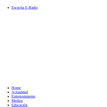
Saltar
Escucha E-Radio
al
contenido
Primary
Menu
Home
Actualidad
Entretenimiento
Medios
Educación