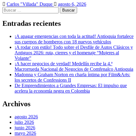
Carlos "Villada" Duque
agosto 6, 2026
Buscar:
Entradas recientes
¡A apagar emergencias con toda la actitud! Antioquia fortalece
sus cuerpos de bomberos con 18 nuevos vehículos
¡A rodar con estilo! Todo sobre el Desfile de Autos Clásicos y
Antiguos 2026: ruta, cierres y el homenaje “Mujeres al
Volante”
¡A hacer negocios de verdad! Medellín recibe la 4.ª
Macrorrueda Nacional de Negocios de Comfenalco Antioquia
Madonna y Graham Norton en charla íntima por Film&Arts:
los secretos de Confessions II
De Emprendimientos a Grandes Empresas: El impulso que
acelera la economía negra en Colombia
Archivos
agosto 2026
julio 2026
junio 2026
mayo 2026