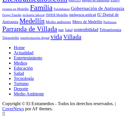
Essity
empleo en Antioquia
eMPLEO
Familia
Gobernación de Antioquia
Fundalianza
eventos en Medellín
IU Digital de
inclusión laboral
INDER Medellín
inteligencia artificial
Grupo Familia
Medellín
Antioquia
Metro de Medellín
Medio ambiente
Parkinson
Parranda de Villada
sostenibilidad
paz
Teleantioquia
Salud
vida
Villada
Telemedellín
transformación digital
Home
Actualidad
Entretenimiento
Medios
Educación
Salud
Tecnología
Turismo
Deporte
Medio Ambiente
Copyright © El Extramedios - Todos los derechos reservados.
|
CoverNews
por AF themes.