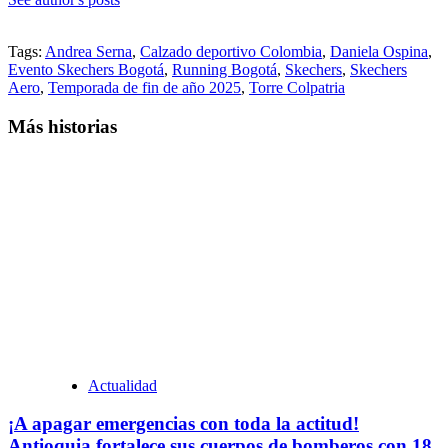
Tags:
Andrea Serna
,
Calzado deportivo Colombia
,
Daniela Ospina
,
Evento Skechers Bogotá
,
Running Bogotá
,
Skechers
,
Skechers
Aero
,
Temporada de fin de año 2025
,
Torre Colpatria
Más historias
Actualidad
¡A apagar emergencias con toda la actitud!
Antioquia fortalece sus cuerpos de bomberos con 18