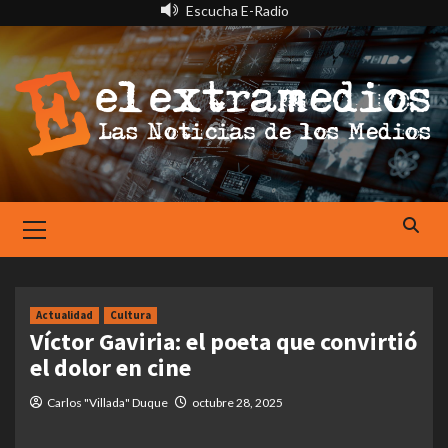
Saltar
Escucha E-Radio
al
contenido
Primary
Menu
Actualidad
Cultura
Víctor Gaviria: el poeta que convirtió
el dolor en cine
Carlos "Villada" Duque
octubre 28, 2025