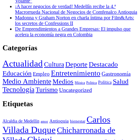
Volante”
¡A hacer negocios de verdad! Medellín recibe la 4.ª
Macrorrueda Nacional de Negocios de Comfenalco Antioquia
Madonna y Graham Norton en charla íntima por Film&Arts:
los secretos de Confessions II
De Emprendimientos a Grandes Empresas: El impulso que
acelera la economía negra en Colombia
Categorías
Actualidad
Deporte
Cultura
Destacado
Entretenimiento
Educación
Empleo
Gastronomía
Medio Ambiente
Medios
Salud
Política
Música
Politica
Tecnología
Turismo
Uncategorized
Etiquetas
Carlos
Antioquia
Alcaldia de Medellín
bienestar
amor
Villada Duque
Chicharronada de
Chiqui