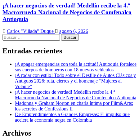
¡A hacer negocios de verdad! Medellín recibe la 4.ª
Macrorrueda Nacional de Negocios de Comfenalco
Antioquia
Carlos "Villada" Duque
agosto 6, 2026
Buscar:
Entradas recientes
¡A apagar emergencias con toda la actitud! Antioquia fortalece
sus cuerpos de bomberos con 18 nuevos vehículos
¡A rodar con estilo! Todo sobre el Desfile de Autos Clásicos y
Antiguos 2026: ruta, cierres y el homenaje “Mujeres al
Volante”
¡A hacer negocios de verdad! Medellín recibe la 4.ª
Macrorrueda Nacional de Negocios de Comfenalco Antioquia
Madonna y Graham Norton en charla íntima por Film&Arts:
los secretos de Confessions II
De Emprendimientos a Grandes Empresas: El impulso que
acelera la economía negra en Colombia
Archivos