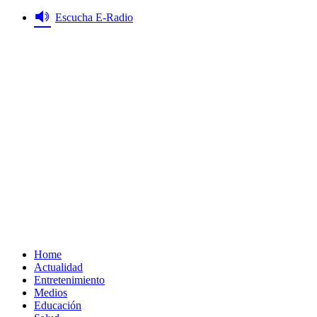
Saltar
Escucha E-Radio
al
contenido
Primary
Menu
Home
Actualidad
Entretenimiento
Medios
Educación