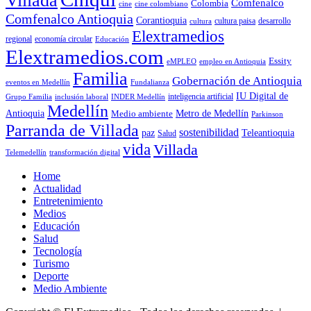
Villada
Comfenalco
Colombia
cine colombiano
cine
Comfenalco Antioquia
Corantioquia
cultura
cultura paisa
desarrollo
Elextramedios
economía circular
regional
Educación
Elextramedios.com
Essity
empleo en Antioquia
eMPLEO
Familia
Gobernación de Antioquia
Fundalianza
eventos en Medellín
IU Digital de
inclusión laboral
INDER Medellín
inteligencia artificial
Grupo Familia
Medellín
Antioquia
Metro de Medellín
Medio ambiente
Parkinson
Parranda de Villada
sostenibilidad
paz
Teleantioquia
Salud
vida
Villada
Telemedellín
transformación digital
Home
Actualidad
Entretenimiento
Medios
Educación
Salud
Tecnología
Turismo
Deporte
Medio Ambiente