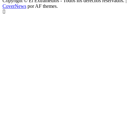
Copyright © El Extramedios - Todos los derechos reservados.
|
CoverNews
por AF themes.