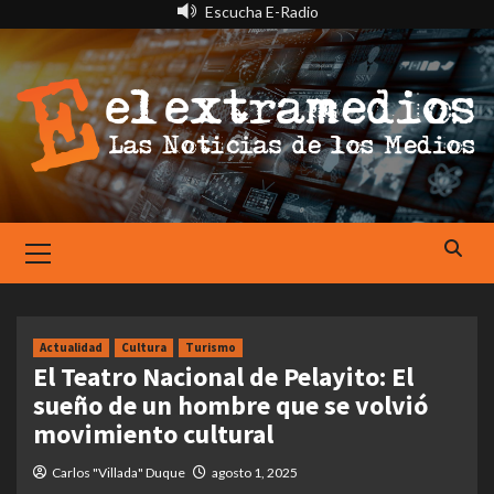
Saltar
Escucha E-Radio
al
contenido
Primary
Menu
Actualidad
Cultura
Turismo
El Teatro Nacional de Pelayito: El
sueño de un hombre que se volvió
movimiento cultural
Carlos "Villada" Duque
agosto 1, 2025