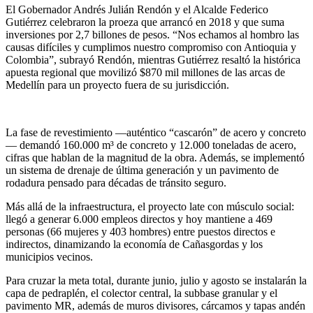
El Gobernador Andrés Julián Rendón y el Alcalde Federico
Gutiérrez celebraron la proeza que arrancó en 2018 y que suma
inversiones por 2,7 billones de pesos. “Nos echamos al hombro las
causas difíciles y cumplimos nuestro compromiso con Antioquia y
Colombia”, subrayó Rendón, mientras Gutiérrez resaltó la histórica
apuesta regional que movilizó $870 mil millones de las arcas de
Medellín para un proyecto fuera de su jurisdicción.
La fase de revestimiento —auténtico “cascarón” de acero y concreto
— demandó 160.000 m³ de concreto y 12.000 toneladas de acero,
cifras que hablan de la magnitud de la obra. Además, se implementó
un sistema de drenaje de última generación y un pavimento de
rodadura pensado para décadas de tránsito seguro.
Más allá de la infraestructura, el proyecto late con músculo social:
llegó a generar 6.000 empleos directos y hoy mantiene a 469
personas (66 mujeres y 403 hombres) entre puestos directos e
indirectos, dinamizando la economía de Cañasgordas y los
municipios vecinos.
Para cruzar la meta total, durante junio, julio y agosto se instalarán la
capa de pedraplén, el colector central, la subbase granular y el
pavimento MR, además de muros divisores, cárcamos y tapas andén