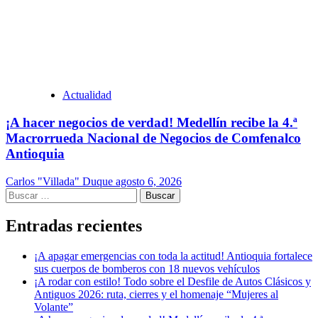
Actualidad
¡A hacer negocios de verdad! Medellín recibe la 4.ª
Macrorrueda Nacional de Negocios de Comfenalco
Antioquia
Carlos "Villada" Duque
agosto 6, 2026
Buscar:
Entradas recientes
¡A apagar emergencias con toda la actitud! Antioquia fortalece
sus cuerpos de bomberos con 18 nuevos vehículos
¡A rodar con estilo! Todo sobre el Desfile de Autos Clásicos y
Antiguos 2026: ruta, cierres y el homenaje “Mujeres al
Volante”