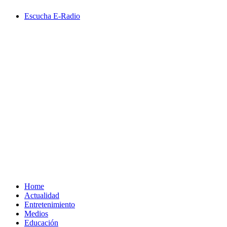
Saltar
Escucha E-Radio
al
contenido
Primary
Menu
Home
Actualidad
Entretenimiento
Medios
Educación