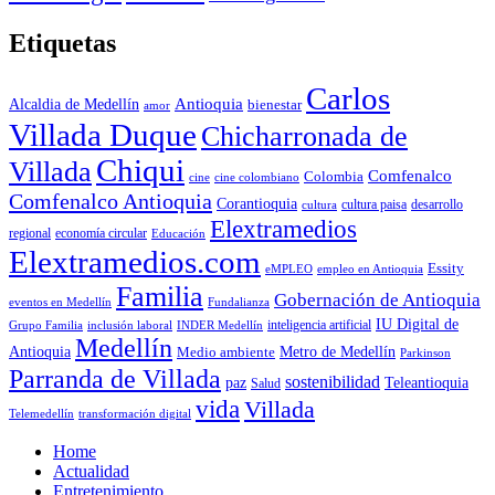
Etiquetas
Carlos
Antioquia
Alcaldia de Medellín
bienestar
amor
Villada Duque
Chicharronada de
Chiqui
Villada
Comfenalco
Colombia
cine colombiano
cine
Comfenalco Antioquia
Corantioquia
cultura
cultura paisa
desarrollo
Elextramedios
economía circular
regional
Educación
Elextramedios.com
Essity
empleo en Antioquia
eMPLEO
Familia
Gobernación de Antioquia
Fundalianza
eventos en Medellín
IU Digital de
inclusión laboral
INDER Medellín
inteligencia artificial
Grupo Familia
Medellín
Antioquia
Metro de Medellín
Medio ambiente
Parkinson
Parranda de Villada
sostenibilidad
paz
Teleantioquia
Salud
vida
Villada
Telemedellín
transformación digital
Home
Actualidad
Entretenimiento