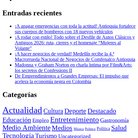
Entradas recientes
¡A apagar emergencias con toda la actitud! Antioquia fortalece
sus cuerpos de bomberos con 18 nuevos vehículos
¡A rodar con estilo! Todo sobre el Desfile de Autos Clásicos y
Antiguos 2026: ruta, cierres y el homenaje “Mujeres al
Volante”
¡A hacer negocios de verdad! Medellín recibe la 4.ª
Macrorrueda Nacional de Negocios de Comfenalco Antioquia
Madonna y Graham Norton en charla íntima por Film&Arts:
los secretos de Confessions II
De Emprendimientos a Grandes Empresas: El impulso que
acelera la economía negra en Colombia
Categorías
Actualidad
Deporte
Cultura
Destacado
Entretenimiento
Educación
Empleo
Gastronomía
Medio Ambiente
Medios
Salud
Política
Música
Politica
Tecnología
Turismo
Uncategorized