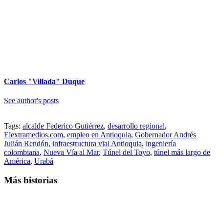
Carlos "Villada" Duque
See author's posts
Tags:
alcalde Federico Gutiérrez
,
desarrollo regional
,
Elextramedios.com
,
empleo en Antioquia
,
Gobernador Andrés
Julián Rendón
,
infraestructura vial Antioquia
,
ingeniería
colombiana
,
Nueva Vía al Mar
,
Túnel del Toyo
,
túnel más largo de
América
,
Urabá
Más historias