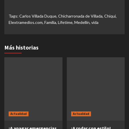
Tags:
Carlos Villada Duque
,
Chicharronada de Villada
,
Chiqui
,
Elextramedios.com
,
Familia
,
Lifetime
,
Medellín
,
vida
Más historias
Actualidad
Actualidad
¡A apagar emergencias
¡A rodar con estilo!