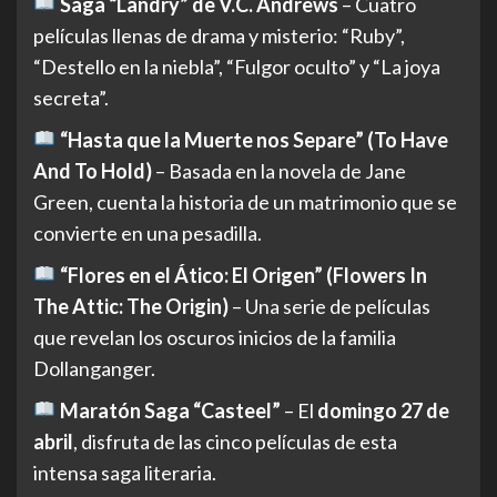
Saga “Landry” de V.C. Andrews
– Cuatro
películas llenas de drama y misterio: “Ruby”,
“Destello en la niebla”, “Fulgor oculto” y “La joya
secreta”.
“Hasta que la Muerte nos Separe” (To Have
And To Hold)
– Basada en la novela de Jane
Green, cuenta la historia de un matrimonio que se
convierte en una pesadilla.
“Flores en el Ático: El Origen” (Flowers In
The Attic: The Origin)
– Una serie de películas
que revelan los oscuros inicios de la familia
Dollanganger.
Maratón Saga “Casteel”
– El
domingo 27 de
abril
, disfruta de las cinco películas de esta
intensa saga literaria.