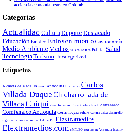
acelera la economía negra en Colombia
Categorías
Actualidad
Deporte
Cultura
Destacado
Entretenimiento
Educación
Empleo
Gastronomía
Medio Ambiente
Medios
Salud
Política
Música
Politica
Tecnología
Turismo
Uncategorized
Etiquetas
Carlos
Antioquia
Alcaldia de Medellín
bienestar
amor
Villada Duque
Chicharronada de
Chiqui
Villada
Comfenalco
Colombia
cine colombiano
cine
Comfenalco Antioquia
Corantioquia
cultura
cultura paisa
desarrollo
Elextramedios
economía circular
regional
Educación
Elextramedios.com
Essity
empleo en Antioquia
eMPLEO