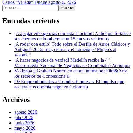
Carlos "Villada" Duque
agosto 6, 2026
Buscar:
Entradas recientes
¡A apagar emergencias con toda la actitud! Antioquia fortalece
sus cuerpos de bomberos con 18 nuevos vehículos
¡A rodar con estilo! Todo sobre el Desfile de Autos Clásicos y
Antiguos 2026: ruta, cierres y el homenaje “Mujeres al
Volante”
¡A hacer negocios de verdad! Medellín recibe la 4.ª
Macrorrueda Nacional de Negocios de Comfenalco Antioquia
Madonna y Graham Norton en charla íntima por Film&Arts:
los secretos de Confessions II
De Emprendimientos a Grandes Empresas: El impulso que
acelera la economía negra en Colombia
Archivos
agosto 2026
julio 2026
junio 2026
mayo 2026