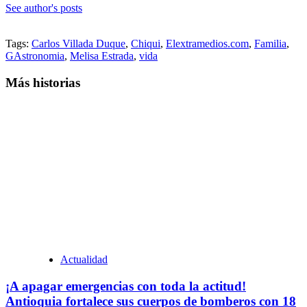
See author's posts
Tags:
Carlos Villada Duque
,
Chiqui
,
Elextramedios.com
,
Familia
,
GAstronomia
,
Melisa Estrada
,
vida
Más historias
Actualidad
¡A apagar emergencias con toda la actitud!
Antioquia fortalece sus cuerpos de bomberos con 18