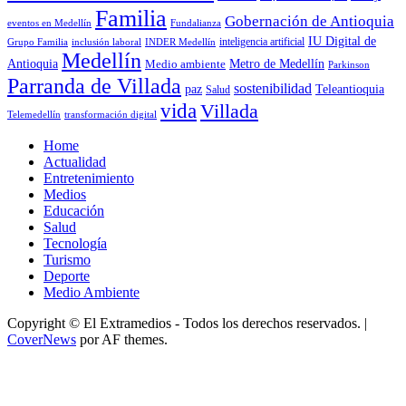
Familia
Gobernación de Antioquia
Fundalianza
eventos en Medellín
IU Digital de
inclusión laboral
INDER Medellín
inteligencia artificial
Grupo Familia
Medellín
Antioquia
Metro de Medellín
Medio ambiente
Parkinson
Parranda de Villada
sostenibilidad
paz
Teleantioquia
Salud
vida
Villada
Telemedellín
transformación digital
Home
Actualidad
Entretenimiento
Medios
Educación
Salud
Tecnología
Turismo
Deporte
Medio Ambiente
Copyright © El Extramedios - Todos los derechos reservados.
|
CoverNews
por AF themes.