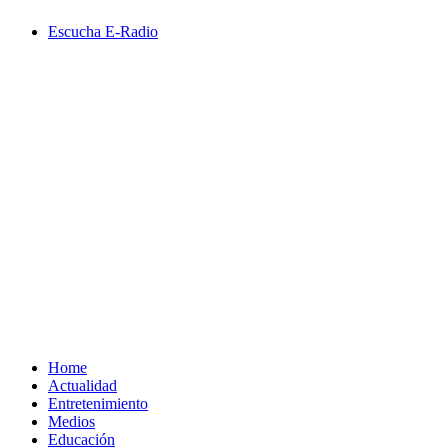
Saltar
Escucha E-Radio
al
contenido
Primary
Menu
Home
Actualidad
Entretenimiento
Medios
Educación