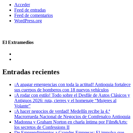
Acceder
Feed de entradas
Feed de comentarios
WordPress.org
El Extramedios
Entradas recientes
¡A apagar emergencias con toda la actitud! Antioquia fortalece
sus cuerpos de bomberos con 18 nuevos vehículos
¡A rodar con estilo! Todo sobre el Desfile de Autos Clásicos y
Antiguos 2026: ruta, cierres y el homenaje “Mujeres al
Volante”
¡A hacer negocios de verdad! Medellín recibe la 4.ª
Macrorrueda Nacional de Negocios de Comfenalco Antioquia
Madonna y Graham Norton en charla íntima por Film&Arts:
los secretos de Confessions II
De Emprendimientos a Grandes Empresas: El impulso que