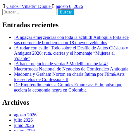
Carlos "Villada" Duque
agosto 6, 2026
Buscar:
Entradas recientes
¡A apagar emergencias con toda la actitud! Antioquia fortalece
sus cuerpos de bomberos con 18 nuevos vehículos
¡A rodar con estilo! Todo sobre el Desfile de Autos Clásicos y
Antiguos 2026: ruta, cierres y el homenaje “Mujeres al
Volante”
¡A hacer negocios de verdad! Medellín recibe la 4.ª
Macrorrueda Nacional de Negocios de Comfenalco Antioquia
Madonna y Graham Norton en charla íntima por Film&Arts:
los secretos de Confessions II
De Emprendimientos a Grandes Empresas: El impulso que
acelera la economía negra en Colombia
Archivos
agosto 2026
julio 2026
junio 2026
mayo 2026