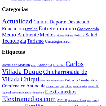
Categorías
Actualidad
Deporte
Cultura
Destacado
Entretenimiento
Educación
Empleo
Gastronomía
Medio Ambiente
Medios
Salud
Política
Música
Politica
Tecnología
Turismo
Uncategorized
Etiquetas
Carlos
Antioquia
Alcaldia de Medellín
bienestar
amor
Villada Duque
Chicharronada de
Chiqui
Villada
Comfenalco
Colombia
cine colombiano
cine
Comfenalco Antioquia
Corantioquia
cultura
cultura paisa
desarrollo
Elextramedios
economía circular
regional
Educación
Elextramedios.com
Essity
empleo en Antioquia
eMPLEO