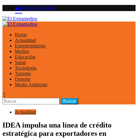
Saltar
Escucha E-Radio
al
contenido
Primary
Menu
Home
Actualidad
Entretenimiento
Medios
Educación
Salud
Tecnología
Turismo
Deporte
Medio Ambiente
Buscar:
Actualidad
IDEA impulsa una línea de crédito
estratégica para exportadores en