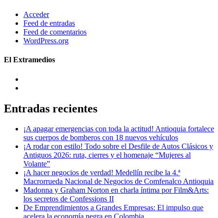
Acceder
Feed de entradas
Feed de comentarios
WordPress.org
El Extramedios
Entradas recientes
¡A apagar emergencias con toda la actitud! Antioquia fortalece
sus cuerpos de bomberos con 18 nuevos vehículos
¡A rodar con estilo! Todo sobre el Desfile de Autos Clásicos y
Antiguos 2026: ruta, cierres y el homenaje “Mujeres al
Volante”
¡A hacer negocios de verdad! Medellín recibe la 4.ª
Macrorrueda Nacional de Negocios de Comfenalco Antioquia
Madonna y Graham Norton en charla íntima por Film&Arts:
los secretos de Confessions II
De Emprendimientos a Grandes Empresas: El impulso que
acelera la economía negra en Colombia