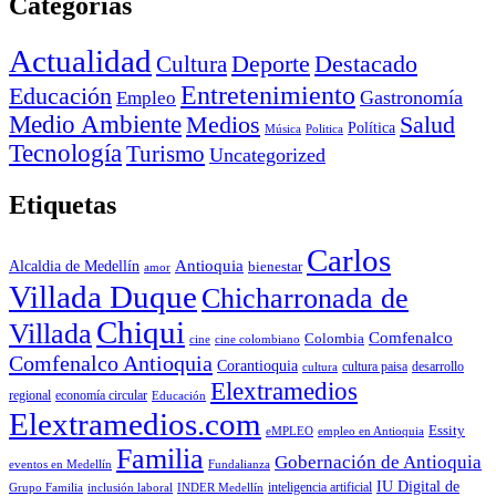
Categorías
Actualidad
Deporte
Cultura
Destacado
Entretenimiento
Educación
Empleo
Gastronomía
Medio Ambiente
Medios
Salud
Política
Música
Politica
Tecnología
Turismo
Uncategorized
Etiquetas
Carlos
Antioquia
Alcaldia de Medellín
bienestar
amor
Villada Duque
Chicharronada de
Chiqui
Villada
Comfenalco
Colombia
cine colombiano
cine
Comfenalco Antioquia
Corantioquia
cultura
cultura paisa
desarrollo
Elextramedios
economía circular
regional
Educación
Elextramedios.com
Essity
empleo en Antioquia
eMPLEO
Familia
Gobernación de Antioquia
Fundalianza
eventos en Medellín
IU Digital de
inclusión laboral
INDER Medellín
inteligencia artificial
Grupo Familia