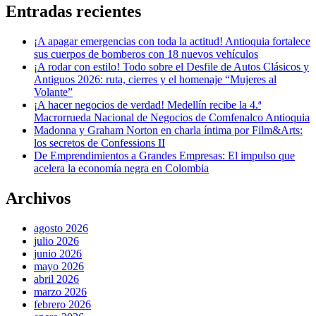
Entradas recientes
¡A apagar emergencias con toda la actitud! Antioquia fortalece
sus cuerpos de bomberos con 18 nuevos vehículos
¡A rodar con estilo! Todo sobre el Desfile de Autos Clásicos y
Antiguos 2026: ruta, cierres y el homenaje “Mujeres al
Volante”
¡A hacer negocios de verdad! Medellín recibe la 4.ª
Macrorrueda Nacional de Negocios de Comfenalco Antioquia
Madonna y Graham Norton en charla íntima por Film&Arts:
los secretos de Confessions II
De Emprendimientos a Grandes Empresas: El impulso que
acelera la economía negra en Colombia
Archivos
agosto 2026
julio 2026
junio 2026
mayo 2026
abril 2026
marzo 2026
febrero 2026