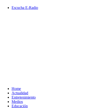
Saltar
Escucha E-Radio
al
contenido
Primary
Menu
Home
Actualidad
Entretenimiento
Medios
Educación