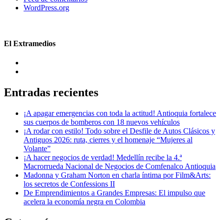
WordPress.org
El Extramedios
Entradas recientes
¡A apagar emergencias con toda la actitud! Antioquia fortalece
sus cuerpos de bomberos con 18 nuevos vehículos
¡A rodar con estilo! Todo sobre el Desfile de Autos Clásicos y
Antiguos 2026: ruta, cierres y el homenaje “Mujeres al
Volante”
¡A hacer negocios de verdad! Medellín recibe la 4.ª
Macrorrueda Nacional de Negocios de Comfenalco Antioquia
Madonna y Graham Norton en charla íntima por Film&Arts:
los secretos de Confessions II
De Emprendimientos a Grandes Empresas: El impulso que
acelera la economía negra en Colombia