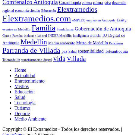
Comfenalco Antioquia
Corantioquia
cultura
cultura paisa
desarrollo
Elextramedios
economía circular
regional
Educación
Elextramedios.com
Essity
empleo en Antioquia
eMPLEO
Familia
Gobernación de Antioquia
Fundalianza
eventos en Medellín
IU Digital de
inclusión laboral
INDER Medellín
inteligencia artificial
Grupo Familia
Medellín
Antioquia
Metro de Medellín
Medio ambiente
Parkinson
Parranda de Villada
sostenibilidad
paz
Teleantioquia
Salud
vida
Villada
Telemedellín
transformación digital
Home
Actualidad
Entretenimiento
Medios
Educación
Salud
Tecnología
Turismo
Deporte
Medio Ambiente
Copyright © El Extramedios - Todos los derechos reservados.
|
CoverNews
por AF themes.