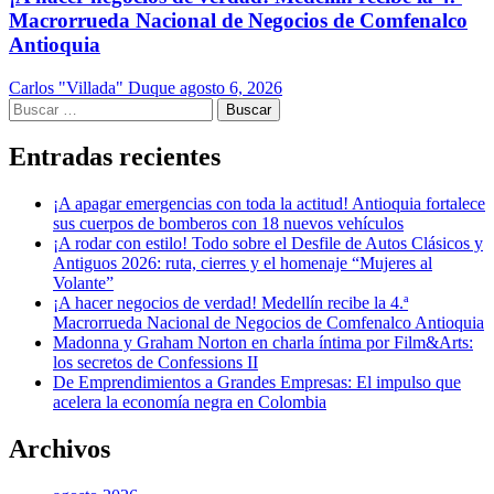
Macrorrueda Nacional de Negocios de Comfenalco
Antioquia
Carlos "Villada" Duque
agosto 6, 2026
Buscar:
Entradas recientes
¡A apagar emergencias con toda la actitud! Antioquia fortalece
sus cuerpos de bomberos con 18 nuevos vehículos
¡A rodar con estilo! Todo sobre el Desfile de Autos Clásicos y
Antiguos 2026: ruta, cierres y el homenaje “Mujeres al
Volante”
¡A hacer negocios de verdad! Medellín recibe la 4.ª
Macrorrueda Nacional de Negocios de Comfenalco Antioquia
Madonna y Graham Norton en charla íntima por Film&Arts:
los secretos de Confessions II
De Emprendimientos a Grandes Empresas: El impulso que
acelera la economía negra en Colombia
Archivos