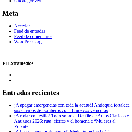
Uncategorized
Meta
Acceder
Feed de entradas
Feed de comentarios
WordPress.org
El Extramedios
Entradas recientes
¡A apagar emergencias con toda la actitud! Antioquia fortalece
sus cuerpos de bomberos con 18 nuevos vehículos
¡A rodar con estilo! Todo sobre el Desfile de Autos Clásicos y
Antiguos 2026: ruta, cierres y el homenaje “Mujeres al
Volante”
¡A hacer negocios de verdad! Medellín recibe la 4.ª