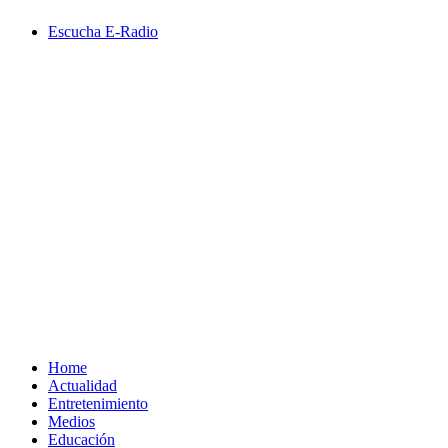
Saltar
Escucha E-Radio
al
contenido
Primary
Menu
Home
Actualidad
Entretenimiento
Medios
Educación