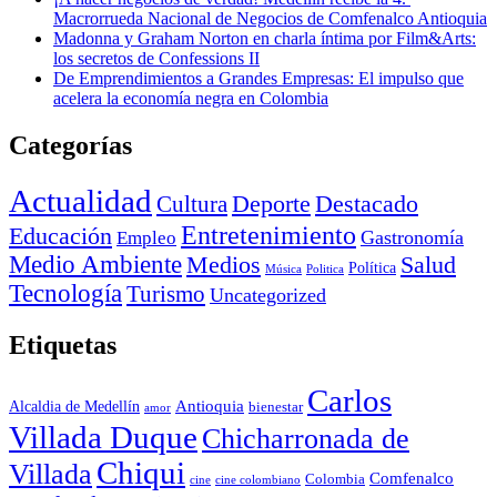
Macrorrueda Nacional de Negocios de Comfenalco Antioquia
Madonna y Graham Norton en charla íntima por Film&Arts:
los secretos de Confessions II
De Emprendimientos a Grandes Empresas: El impulso que
acelera la economía negra en Colombia
Categorías
Actualidad
Deporte
Cultura
Destacado
Entretenimiento
Educación
Empleo
Gastronomía
Medio Ambiente
Medios
Salud
Política
Música
Politica
Tecnología
Turismo
Uncategorized
Etiquetas
Carlos
Antioquia
Alcaldia de Medellín
bienestar
amor
Villada Duque
Chicharronada de
Chiqui
Villada
Comfenalco
Colombia
cine colombiano
cine