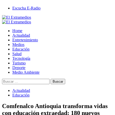
Saltar
Escucha E-Radio
al
contenido
Primary
Menu
Home
Actualidad
Entretenimiento
Medios
Educación
Salud
Tecnología
Turismo
Deporte
Medio Ambiente
Buscar:
Actualidad
Educación
Comfenalco Antioquia transforma vidas
con educación extraedad: 180 nuevos