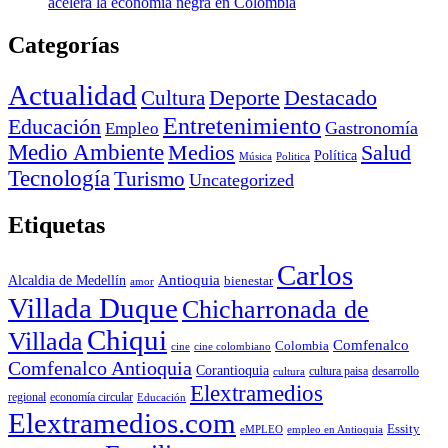
acelera la economía negra en Colombia
Categorías
Actualidad
Deporte
Cultura
Destacado
Entretenimiento
Educación
Empleo
Gastronomía
Medio Ambiente
Medios
Salud
Política
Música
Politica
Tecnología
Turismo
Uncategorized
Etiquetas
Carlos
Antioquia
Alcaldia de Medellín
bienestar
amor
Villada Duque
Chicharronada de
Chiqui
Villada
Comfenalco
Colombia
cine colombiano
cine
Comfenalco Antioquia
Corantioquia
cultura
cultura paisa
desarrollo
Elextramedios
economía circular
regional
Educación
Elextramedios.com
Essity
empleo en Antioquia
eMPLEO