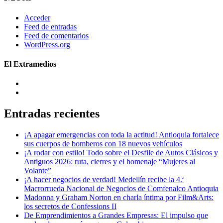
Acceder
Feed de entradas
Feed de comentarios
WordPress.org
El Extramedios
Entradas recientes
¡A apagar emergencias con toda la actitud! Antioquia fortalece
sus cuerpos de bomberos con 18 nuevos vehículos
¡A rodar con estilo! Todo sobre el Desfile de Autos Clásicos y
Antiguos 2026: ruta, cierres y el homenaje “Mujeres al
Volante”
¡A hacer negocios de verdad! Medellín recibe la 4.ª
Macrorrueda Nacional de Negocios de Comfenalco Antioquia
Madonna y Graham Norton en charla íntima por Film&Arts:
los secretos de Confessions II
De Emprendimientos a Grandes Empresas: El impulso que