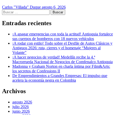
Carlos "Villada" Duque
agosto 6, 2026
Buscar:
Entradas recientes
¡A apagar emergencias con toda la actitud! Antioquia fortalece
sus cuerpos de bomberos con 18 nuevos vehículos
¡A rodar con estilo! Todo sobre el Desfile de Autos Clásicos y
Antiguos 2026: ruta, cierres y el homenaje “Mujeres al
Volante”
¡A hacer negocios de verdad! Medellín recibe la 4.ª
Macrorrueda Nacional de Negocios de Comfenalco Antioquia
Madonna y Graham Norton en charla íntima por Film&Arts:
los secretos de Confessions II
De Emprendimientos a Grandes Empresas: El impulso que
acelera la economía negra en Colombia
Archivos
agosto 2026
julio 2026
junio 2026